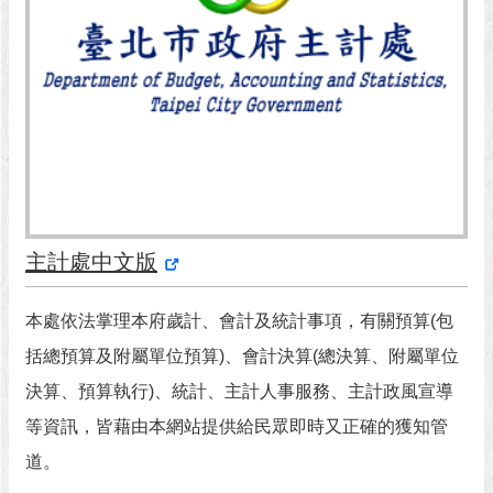
澄
清
雙
語
詞
彙
台
北
通
主計處中文版
陳
本處依法掌理本府歲計、會計及統計事項，有關預算(包
情
系
括總預算及附屬單位預算)、會計決算(總決算、附屬單位
統
決算、預算執行)、統計、主計人事服務、主計政風宣導
等資訊，皆藉由本網站提供給民眾即時又正確的獲知管
公
民
道。
參