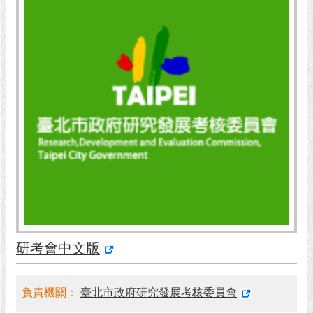
市
政
公
告
施
政
願
景
及
成
果
市
政
資
研考會中文版
料
館
負責機關：
臺北市政府研究發展考核委員會
發