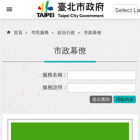
:::
Select L
進
跳到主要內容區塊
階
搜
:::
首頁
市民服務
綜合行政
市政幕僚
尋
市政幕僚
市
服務名稱：
民
服
服務說明：
務
市
府
團
隊