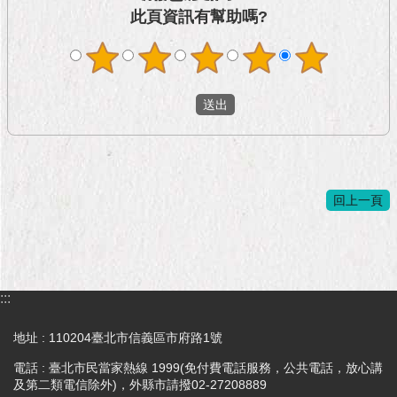
隱
此頁資訊有幫助嗎?
私
權
及
資
訊
安
全
政
策
回上一頁
RSS
聯
絡
我
:::
們
（陳
地址 : 110204臺北市信義區市府路1號
情
系
電話 : 臺北市民當家熱線 1999(免付費電話服務，公共電話，放心講
統
及第二類電信除外)，外縣市請撥02-27208889