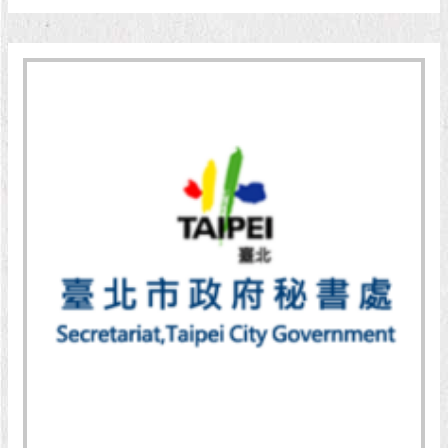
現
臺
北
活
動
主
題
館
與
民
互
動
活
動
主
題
館