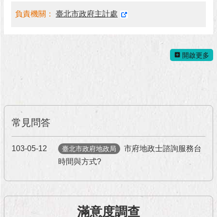
與
專
負責機關：
臺北市政府主計處
區
臺
北
開啟更多
旅
遊
網
政
府
常見問答
網
站
資
103-05-12
市府地政士諮詢服務台
臺北市政府地政局
料
時間與方式?
開
放
宣
告
滿意度調查