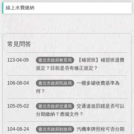
市
政
線上水費繳納
公
告
施
政
常見問答
願
景
113-04-09
【補習班】補習班退費
及
臺北市政府教育局
成
規定？目前是否有修正規定？
果
106-08-04
一櫃多罐收費基準為
臺北市政府民政局
市
何？
政
資
105-05-02
交通違規罰鍰是否可以
臺北市政府交通局
料
館
分期繳納？應備文件？
發
104-08-24
汽機車牌照稅可否分期
臺北市政府財政局