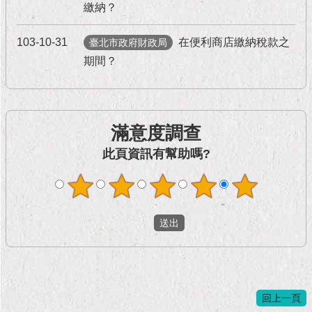
現
繳納？
臺
北
103-10-31
在便利商店繳納稅款之
臺北市政府財政局
期間？
活
動
主
題
館
滿意度調查
此頁資訊有幫助嗎?
與
民
互
動
活
動
主
題
回上一頁
館