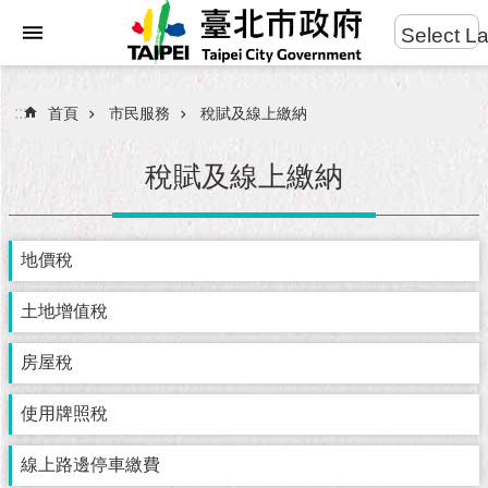
:::
Select L
進
跳到主要內容區塊
階
搜
:::
首頁
市民服務
稅賦及線上繳納
尋
稅賦及線上繳納
市
地價稅
民
服
務
土地增值稅
房屋稅
市
府
團
使用牌照稅
隊
線上路邊停車繳費