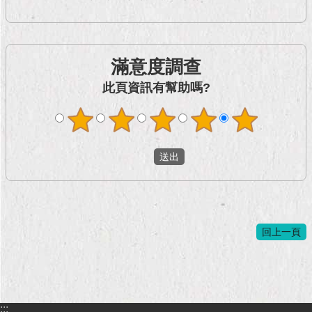
現
臺
北
滿意度調查
活
動
此頁資訊有幫助嗎?
主
題
館
與
民
互
動
回上一頁
活
動
主
題
館
:::