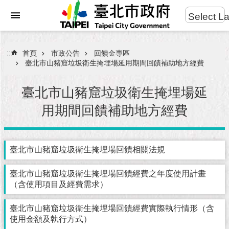
:::
Select L
進
跳到主要內容區塊
階
搜
:::
首頁
市政公告
回饋金專區
尋
臺北市山豬窟垃圾衛生掩埋場延用期間回饋補助地方經費
臺北市山豬窟垃圾衛生掩埋場延
用期間回饋補助地方經費
市
民
服
務
臺北市山豬窟垃圾衛生掩埋場回饋相關法規
市
臺北市山豬窟垃圾衛生掩埋場回饋經費之年度使用計畫
府
（含使用項目及經費需求）
團
隊
臺北市山豬窟垃圾衛生掩埋場回饋經費實際執行情形（含
使用金額及執行方式）