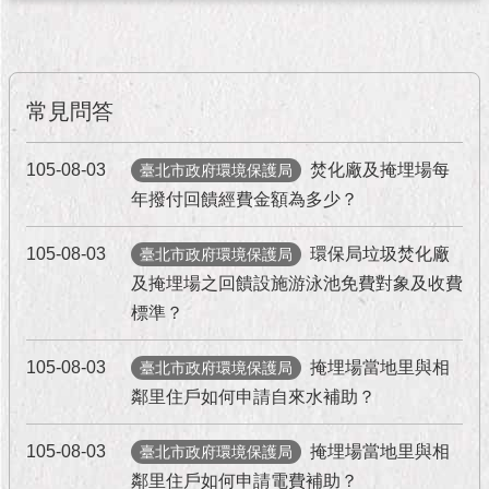
市
政
公
告
常見問答
施
政
105-08-03
焚化廠及掩埋場每
臺北市政府環境保護局
願
景
年撥付回饋經費金額為多少？
及
成
105-08-03
環保局垃圾焚化廠
臺北市政府環境保護局
果
及掩埋場之回饋設施游泳池免費對象及收費
標準？
市
政
105-08-03
掩埋場當地里與相
資
臺北市政府環境保護局
料
鄰里住戶如何申請自來水補助？
館
105-08-03
掩埋場當地里與相
臺北市政府環境保護局
發
鄰里住戶如何申請電費補助？