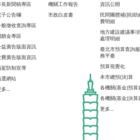
市長新聞稿專區
機關工作報告
資訊公開
電子公告欄
市政白皮書
民間團體補(捐)助
費明細
一般徵收查詢專區
地方建設建議事項
回饋金專區
處理明細
公益廣告版面資訊
臺北市預算查詢服
務平臺
收費廣告版面資訊
預算視覺化
酒駕防制宣導
本市總預(決)算
精選網站
各機關(基金)預算
多...
各機關(基金)決算
更多...