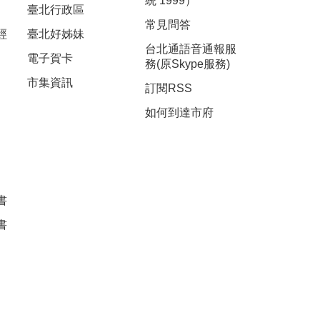
統 1999）
臺北行政區
常見問答
經
臺北好姊妹
台北通語音通報服
電子賀卡
務(原Skype服務)
市集資訊
訂閱RSS
如何到達市府
書
書