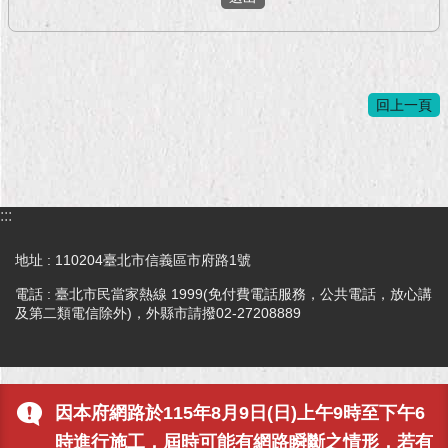
現
臺
北
活
回上一頁
動
主
題
館
:::
與
民
地址 : 110204臺北市信義區市府路1號
互
電話 : 臺北市民當家熱線 1999(免付費電話服務，公共電話，放心講
動
及第二類電信除外)，外縣市請撥02-27208889
活
動
主
因本府網路於115年8月9日(日)上午9時至下午6
題
館
時進行施工，屆時可能有網路瞬斷之情形，若有