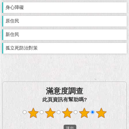
市
政
身心障礙
公
告
原住民
施
新住民
政
願
孤立死防治對策
景
及
成
果
市
滿意度調查
政
資
此頁資訊有幫助嗎?
料
館
發