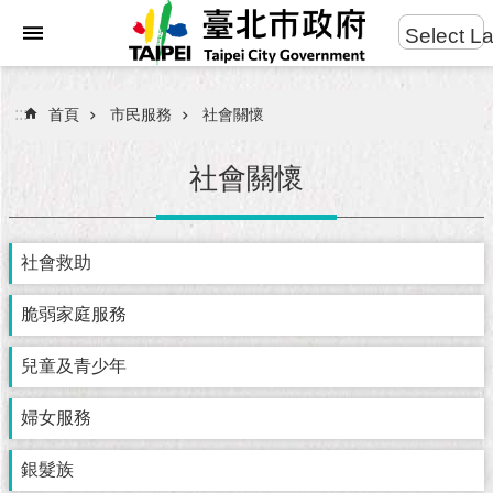
:::
Select L
進
跳到主要內容區塊
階
搜
:::
首頁
市民服務
社會關懷
尋
社會關懷
市
社會救助
民
服
務
脆弱家庭服務
兒童及青少年
市
府
團
婦女服務
隊
銀髮族