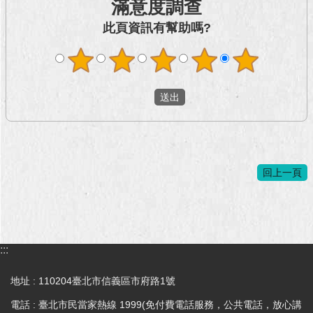
滿意度調查
澄
此頁資訊有幫助嗎?
清
雙
語
詞
彙
台
北
通
回上一頁
陳
情
系
統
:::
公
地址 : 110204臺北市信義區市府路1號
民
參
電話 : 臺北市民當家熱線 1999(免付費電話服務，公共電話，放心講