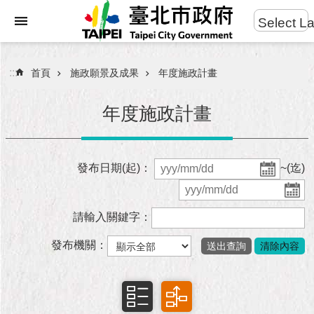
:::
Select L
進
跳到主要內容區塊
階
搜
:::
首頁
施政願景及成果
年度施政計畫
尋
年度施政計畫
市
發布日期(起)：
~(迄)
民
服
務
請輸入關鍵字：
市
發布機關：
府
團
隊