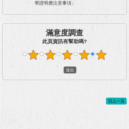
與
學證明應注意事項」
專
區
臺
滿意度調查
北
旅
此頁資訊有幫助嗎?
遊
網
政
府
網
站
資
料
開
回上一頁
放
宣
告