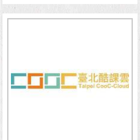
現
臺
北
活
動
主
題
館
與
民
互
動
活
動
主
題
館