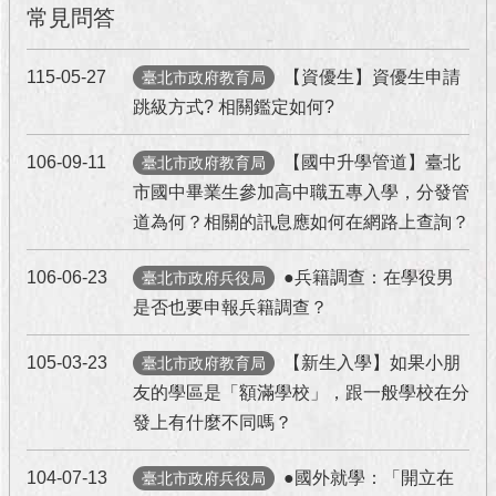
常見問答
澄
清
115-05-27
【資優生】資優生申請
臺北市政府教育局
雙
跳級方式? 相關鑑定如何?
語
詞
106-09-11
【國中升學管道】臺北
臺北市政府教育局
彙
市國中畢業生參加高中職五專入學，分發管
台
道為何？相關的訊息應如何在網路上查詢？
北
通
106-06-23
●兵籍調查：在學役男
臺北市政府兵役局
是否也要申報兵籍調查？
陳
情
系
105-03-23
【新生入學】如果小朋
臺北市政府教育局
統
友的學區是「額滿學校」，跟一般學校在分
發上有什麼不同嗎？
公
民
參
104-07-13
●國外就學：「開立在
臺北市政府兵役局