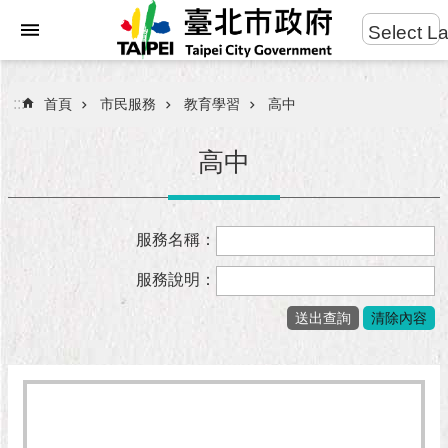
:::
Select L
進
跳到主要內容區塊
階
搜
:::
首頁
市民服務
教育學習
高中
尋
高中
市
服務名稱：
民
服
服務說明：
務
市
府
團
隊