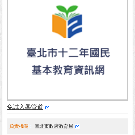
市
政
公
告
施
政
願
景
及
成
果
市
政
資
免試入學管道
料
館
負責機關：
臺北市政府教育局
發