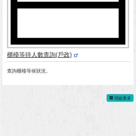
澄
清
雙
語
詞
彙
櫃檯等待人數查詢(戶政)
台
北
查詢櫃檯等候狀況。
通
陳
情
系
開啟更多
統
公
民
參