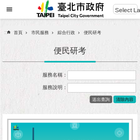
:::
Select L
進
跳到主要內容區塊
階
搜
:::
首頁
市民服務
綜合行政
便民研考
尋
便民研考
市
服務名稱：
民
服
服務說明：
務
市
府
團
隊