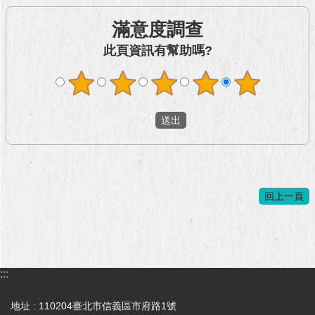
與
專
滿意度調查
區
此頁資訊有幫助嗎?
臺
北
旅
遊
網
政
府
網
回上一頁
站
資
料
開
放
宣
:::
告
地址 : 110204臺北市信義區市府路1號