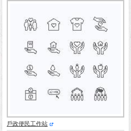
現
臺
北
活
動
主
題
館
與
民
互
動
活
動
主
題
戶政便民工作站
館