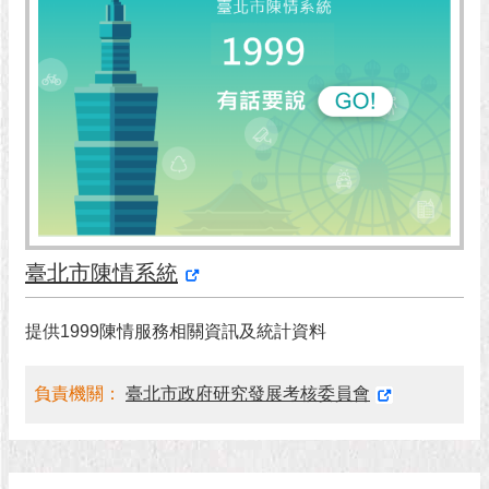
市
政
公
告
施
政
願
景
及
成
果
臺北市陳情系統
市
提供1999陳情服務相關資訊及統計資料
政
資
料
負責機關：
臺北市政府研究發展考核委員會
館
發