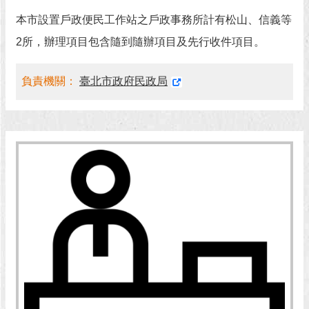
本市設置戶政便民工作站之戶政事務所計有松山、信義等
回
首
2所，辦理項目包含隨到隨辦項目及先行收件項目。
頁
負責機關：
臺北市政府民政局
網
站
導
覽
English
常
見
問
答
即
時
新
聞