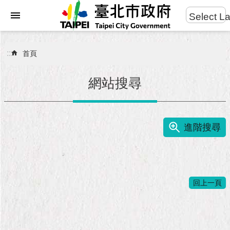
:::
Select L
進
跳到主要內容區塊
階
搜
:::
首頁
尋
網站搜尋
市
民
進階搜尋
服
務
市
府
回上一頁
團
隊