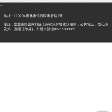
市
:::
政
公
地址 : 110204臺北市信義區市府路1號
告
電話 : 臺北市民當家熱線 1999(免付費電話服務，公共電話，放心講
及第二類電信除外)，外縣市請撥02-27208889
施
政
願
景
及
成
果
市
政
資
料
館
發