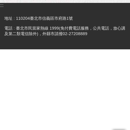
市
:::
政
公
地址 : 110204臺北市信義區市府路1號
告
電話 : 臺北市民當家熱線 1999(免付費電話服務，公共電話，放心講
及第二類電信除外)，外縣市請撥02-27208889
施
政
願
景
及
成
果
市
政
資
料
館
發