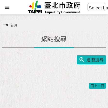
:::
Select L
進
跳到主要內容區塊
階
搜
:::
首頁
尋
網站搜尋
市
民
進階搜尋
服
務
市
府
回上一頁
團
隊