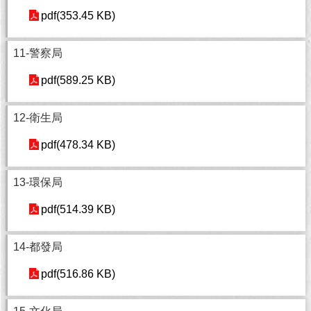
pdf(353.45 KB)
回
首
11-警察局
頁
pdf(589.25 KB)
網
站
導
12-衛生局
覽
pdf(478.34 KB)
English
13-環保局
常
見
pdf(514.39 KB)
問
答
14-都發局
即
pdf(516.86 KB)
時
新
聞