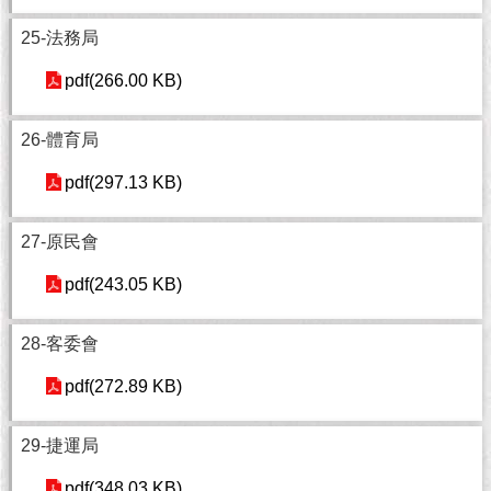
隱
私
25-法務局
權
及
pdf(266.00 KB)
資
訊
26-體育局
安
全
pdf(297.13 KB)
政
策
27-原民會
RSS
pdf(243.05 KB)
聯
絡
28-客委會
我
們
pdf(272.89 KB)
（陳
情
29-捷運局
系
統
pdf(348.03 KB)