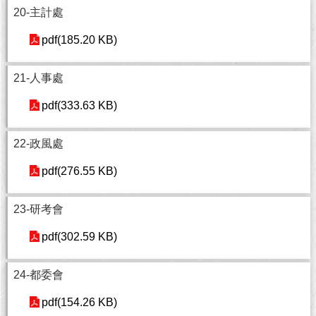
與
20-主計處
專
區
pdf(185.20 KB)
臺
21-人事處
北
旅
pdf(333.63 KB)
遊
網
22-政風處
政
府
pdf(276.55 KB)
網
站
23-研考會
資
料
pdf(302.59 KB)
開
放
宣
24-都委會
告
pdf(154.26 KB)