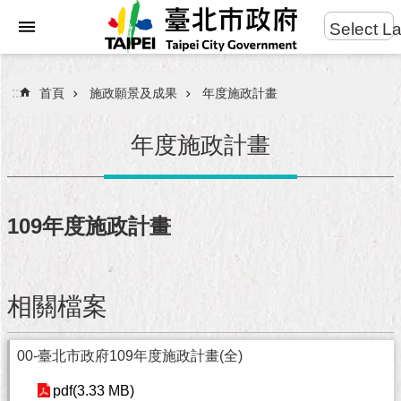
:::
Select L
進
跳到主要內容區塊
階
搜
:::
首頁
施政願景及成果
年度施政計畫
尋
年度施政計畫
市
民
109年度施政計畫
服
務
相關檔案
市
府
團
00-臺北市政府109年度施政計畫(全)
隊
pdf(3.33 MB)