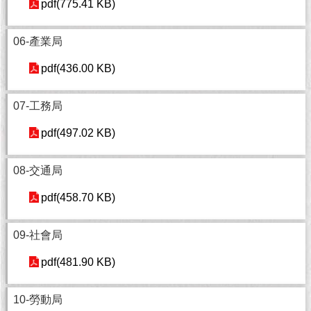
現
pdf(775.41 KB)
臺
北
06-產業局
活
pdf(436.00 KB)
動
主
07-工務局
題
館
pdf(497.02 KB)
與
08-交通局
民
互
pdf(458.70 KB)
動
09-社會局
活
動
pdf(481.90 KB)
主
題
10-勞動局
館