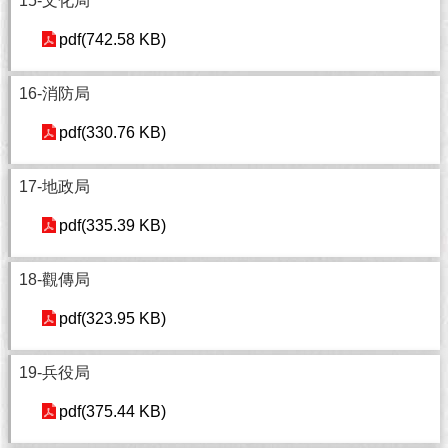
15-文化局
澄
pdf(742.58 KB)
清
雙
16-消防局
語
詞
pdf(330.76 KB)
彙
17-地政局
台
北
pdf(335.39 KB)
通
18-觀傳局
陳
情
pdf(323.95 KB)
系
統
19-兵役局
公
民
pdf(375.44 KB)
參