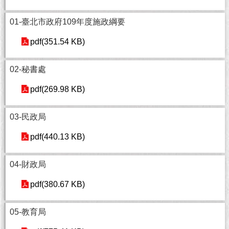
市
政
01-臺北市政府109年度施政綱要
公
告
pdf(351.54 KB)
施
02-秘書處
政
願
pdf(269.98 KB)
景
及
成
03-民政局
果
pdf(440.13 KB)
市
政
04-財政局
資
料
pdf(380.67 KB)
館
05-教育局
發