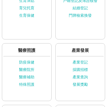
市
生育津貼
戶籍登記及簿證核發
政
育兒托育
結婚登記
公
生育保健
門牌檢索換發
告
施
政
願
景
及
醫療照護
產業發展
成
果
防疫保健
產業登記
醫療院所
採購招標
市
政
醫療補助
產業查詢
資
特殊照護
發展獎勵
料
館
發