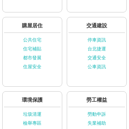
網
站
導
購屋居住
交通建設
覽
公共住宅
停車資訊
English
住宅補貼
台北捷運
常
都市發展
交通安全
見
問
住屋安全
公車資訊
答
即
時
新
環境保護
勞工權益
聞
澄
垃圾清運
勞動申訴
清
檢舉專區
失業補助
雙