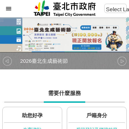
:::
Select L
進
:::
跳到主要內容區塊
階
搜
尋
2026臺北生成藝術節
市
民
服
務
需要什麼服務
市
府
團
隊
助您好孕
戶籍身分