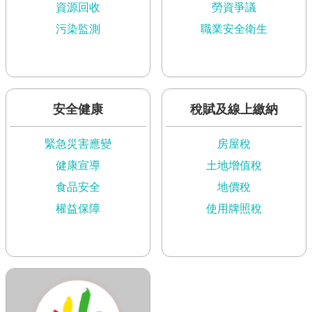
資源回收
勞資爭議
語
詞
污染監測
職業安全衛生
彙
台
北
通
安全健康
稅賦及線上繳納
陳
緊急災害應變
房屋稅
情
系
健康宣導
土地增值稅
統
食品安全
地價稅
權益保障
使用牌照稅
公
民
參
與
專
區