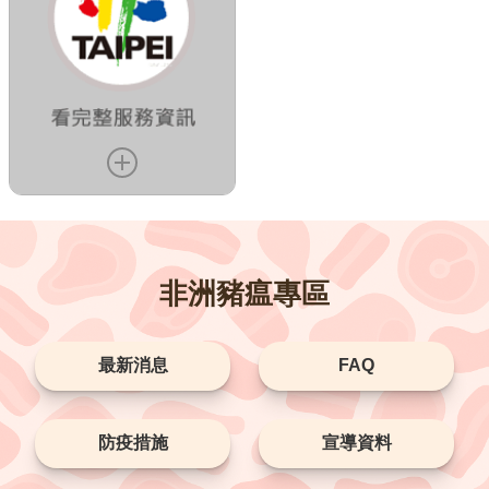
臺
北
旅
遊
網
政
府
網
站
資
料
開
非洲豬瘟專區
放
宣
告
最新消息
FAQ
隱
私
防疫措施
宣導資料
權
及