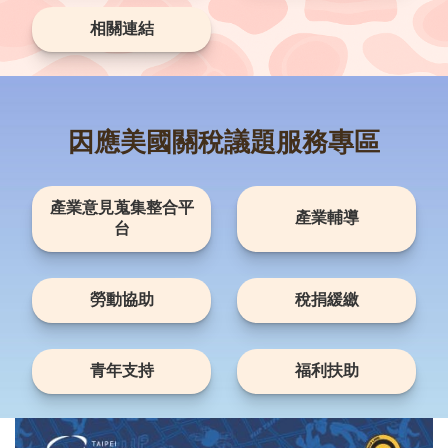
資
訊
相關連結
安
全
政
策
因應美國關稅議題服務專區
RSS
聯
產業意見蒐集整合平
絡
產業輔導
台
我
們
（陳
勞動協助
稅捐緩繳
情
系
統
1999）
青年支持
福利扶助