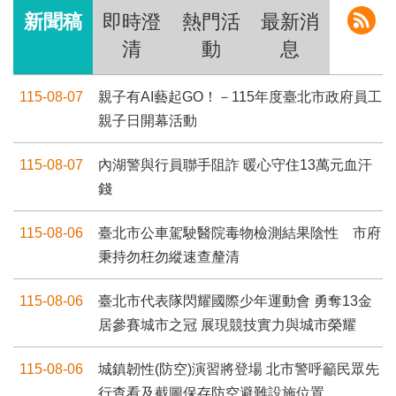
新聞稿
即時澄
熱門活
最新消
清
動
息
115-08-07
親子有AI藝起GO！－115年度臺北市政府員工
親子日開幕活動
115-08-07
內湖警與行員聯手阻詐 暖心守住13萬元血汗
錢
115-08-06
臺北市公車駕駛醫院毒物檢測結果陰性 市府
秉持勿枉勿縱速查釐清
115-08-06
臺北市代表隊閃耀國際少年運動會 勇奪13金
居參賽城市之冠 展現競技實力與城市榮耀
115-08-06
城鎮韌性(防空)演習將登場 北市警呼籲民眾先
行查看及截圖保存防空避難設施位置