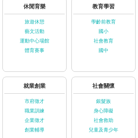
現
休閒育樂
教育學習
臺
北
旅遊休憩
學齡前教育
活
藝文活動
國小
動
運動中心場館
社會教育
主
題
體育賽事
國中
館
與
民
互
就業創業
社會關懷
動
市府徵才
銀髮族
活
職業訓練
身心障礙
動
企業徵才
社會救助
主
題
創業輔導
兒童及青少年
館