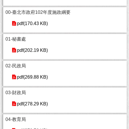
市
政
00-臺北市政府102年度施政綱要
公
告
pdf(170.43 KB)
施
01-秘書處
政
願
pdf(202.19 KB)
景
及
成
02-民政局
果
pdf(269.88 KB)
市
政
03-財政局
資
料
pdf(278.29 KB)
館
04-教育局
發