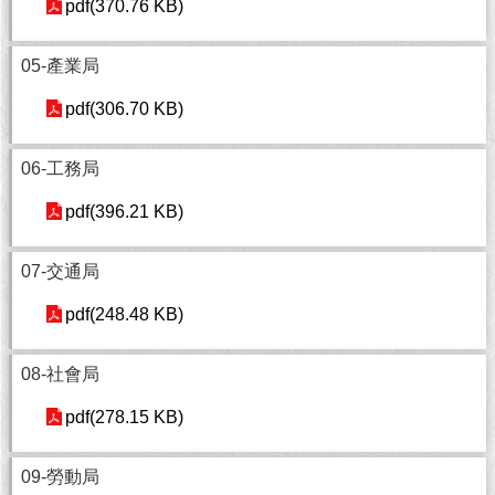
現
pdf(370.76 KB)
臺
北
05-產業局
活
pdf(306.70 KB)
動
主
06-工務局
題
館
pdf(396.21 KB)
與
07-交通局
民
互
pdf(248.48 KB)
動
08-社會局
活
動
pdf(278.15 KB)
主
題
09-勞動局
館