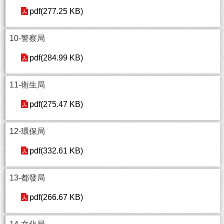
pdf(277.25 KB)
回
首
10-警察局
頁
pdf(284.99 KB)
網
站
導
11-衛生局
覽
pdf(275.47 KB)
English
12-環保局
常
見
pdf(332.61 KB)
問
答
13-都發局
即
pdf(266.67 KB)
時
新
聞