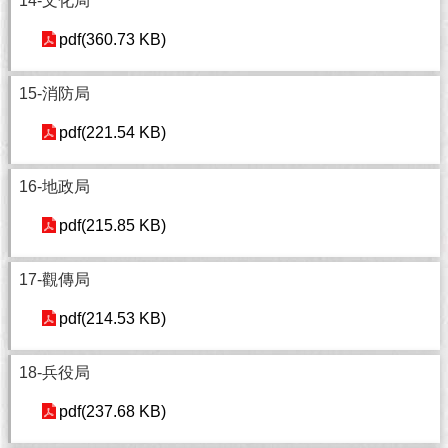
14-文化局
澄
pdf(360.73 KB)
清
雙
15-消防局
語
詞
pdf(221.54 KB)
彙
16-地政局
台
北
pdf(215.85 KB)
通
17-觀傳局
陳
情
pdf(214.53 KB)
系
統
18-兵役局
公
民
pdf(237.68 KB)
參