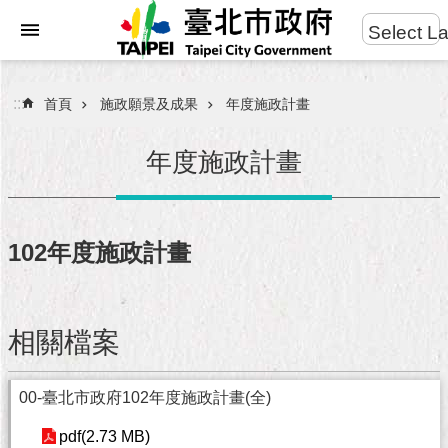
:::
Select L
進
跳到主要內容區塊
階
搜
:::
首頁
施政願景及成果
年度施政計畫
尋
年度施政計畫
市
民
102年度施政計畫
服
務
相關檔案
市
府
團
00-臺北市政府102年度施政計畫(全)
隊
pdf(2.73 MB)