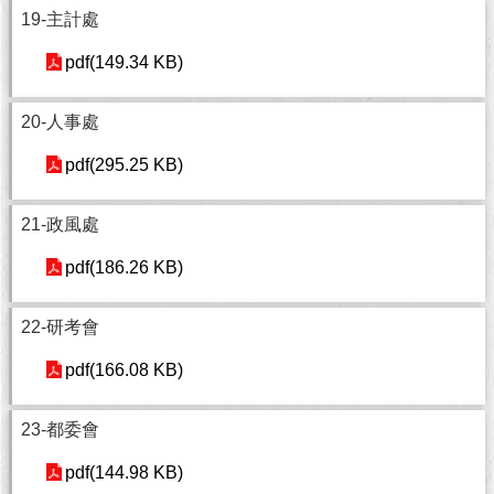
與
19-主計處
專
區
pdf(149.34 KB)
臺
20-人事處
北
旅
pdf(295.25 KB)
遊
網
21-政風處
政
府
pdf(186.26 KB)
網
站
22-研考會
資
料
pdf(166.08 KB)
開
放
宣
23-都委會
告
pdf(144.98 KB)