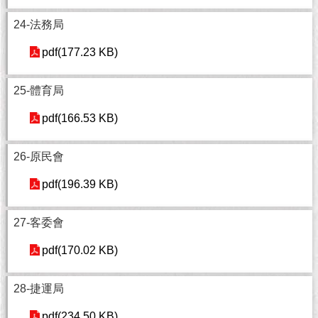
隱
私
24-法務局
權
及
pdf(177.23 KB)
資
訊
25-體育局
安
全
pdf(166.53 KB)
政
策
26-原民會
RSS
pdf(196.39 KB)
聯
絡
27-客委會
我
們
pdf(170.02 KB)
（陳
情
28-捷運局
系
統
pdf(234.50 KB)