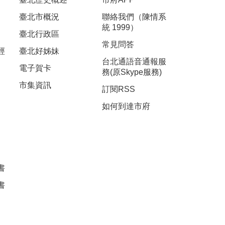
臺北市概況
聯絡我們（陳情系
統 1999）
臺北行政區
常見問答
經
臺北好姊妹
台北通語音通報服
電子賀卡
務(原Skype服務)
市集資訊
訂閱RSS
如何到達市府
書
書