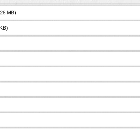
.28 MB)
 KB)