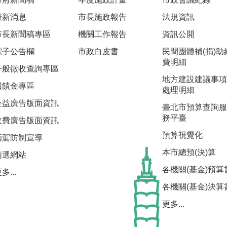
最新消息
市長施政報告
法規資訊
市長新聞稿專區
機關工作報告
資訊公開
電子公告欄
市政白皮書
民間團體補(捐)助
費明細
一般徵收查詢專區
地方建設建議事項
回饋金專區
處理明細
公益廣告版面資訊
臺北市預算查詢服
務平臺
收費廣告版面資訊
預算視覺化
酒駕防制宣導
本市總預(決)算
精選網站
各機關(基金)預算
多...
各機關(基金)決算
更多...