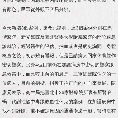
過他也提到，因為米酵菌酸耐高溫，而且沒有味道、沒
隱
私
有顏色，民眾從外觀不容易分辨。
權
及
資
今天新增3個案例，陳彥元說明，這3個案例分別在馬
訊
安
偕醫院、新光醫院及臺北醫學大學附屬醫院的門診或急
全
政
診就診，經過醫生的評估、抽血或者是病史詢問、身體
策
檢查之後，初步雖有通報，但是已請病人回家休養並作
RSS
密切觀察。另外4位目前仍在加護病房中密切的觀察跟
急救當中，而比較正向的消息是，三軍總醫院住院的一
聯
絡
位病人，目前的指標、指數正往正面的方向來發展。陳
我
們
彥元表示，衛生局把臺北市36家醫療院所裏有肝腎衰
（陳
竭、代謝性酸中毒跟敗血性休克的案例，在加護病房中
情
系
找不到診斷、還不確定原因的通通撈過一遍，暫時沒有
統