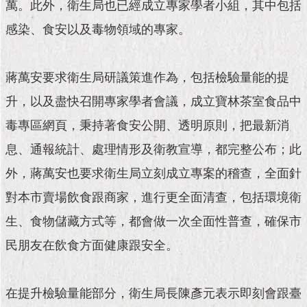
現
萬。此外，衛生局也已經成立專家學者小組，其中包括
臺
感染、食安以及毒物領域的專家。
北
活
蔣萬安要求衛生局研議策進作為，包括檢驗量能的提
動
主
升，以及盡快召開專家學者會議，成立寶林茶室食品中
題
毒專區網頁，秉持著食安公開、透明原則，把最新消
館
息、通報統計、處理情形及衛教宣導，都完整公布；此
與
外，蔣萬安也要求衛生局立刻成立專案的稽查，全面針
民
互
對本市賣場飲食跟商家，進行更全面清查，包括環境衛
動
生、食物儲藏方式等，都會做一次全面性普查，確保市
活
民朋友在飲食方面健康跟安全。
動
主
題
在提升檢驗量能部分，衛生局長陳彥元表示即刻會跟臺
館