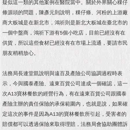
1999）
疑似這一類的其他案例在醫院當中。關於外界關心粿仔
條源頭的問題，陳彥元則說明，粿仔條、河粉的上游廠
商大粄城是在新北市，鴻祈則是新北大粄城在臺北市的
一個中盤商，鴻祈下游有5個小吃店，目前已經沒有在
供貨，所以這些食材已經沒有在市場上流通，要請市民
朋友稍稍放心。
法務局長連堂凱說明與遠百及產險公司協調過程時表
示，今與國泰產險、遠東百貨公司達成一個確認，這一
次A13寶林餐飲的經營行為，有在遠東百貨公司跟國泰
產險主辦的責任保險的承保範圍內，也就是說，如果確
定這次的事件是因為A13的寶林餐飲所引起，受害者的
賠償都可以透過保險來取得理賠，法務局會協助團體訴