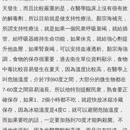
與
專
天發生，而且比較嚴重的是，在醫學臨床上沒有很有效
區
的解毒劑，所以目前就是做支持性療法。顏宗海補充，
臺
所謂支持性療法，就是如果一個民衆呼吸衰竭，就給插
北
管、給呼吸器維持生命功能，如果休克，就給強心劑提
旅
遊
升他血壓，如果腎衰竭，可以安排血液透析。顏宗海強
網
調，食物的保存很重要，過去衛生單位資料顯示，食物
政
中毒比較容易發生在夏天，因為溫度比較高，在醫學上
府
網
叫危險溫度，介於7到60度之間，大部分的微生物都在
站
資
7-60度之間容易滋長。所以他特別提醒民衆，熟食要正
料
確保存，如果1、2個小時都不吃，就趕快放冰箱冷藏
開
放
保存，因為冰箱溫度是4度C，就可以避開危險溫度，
宣
告
而如果要吃的話，一定要加熱到70度才能夠殺菌。不