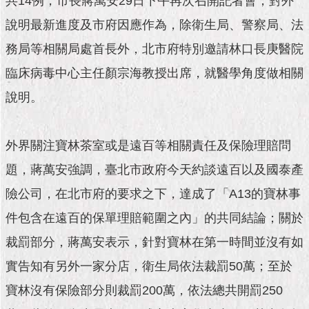
共14例，市長蔣萬安29日下午再次召開記者會，對外
市
政
說明最新進度及市府因應作為，除衛生局、警察局、法
公
告
務局等相關局處首長外，北市府特別邀請林口長庚醫院
臨床病毒中心主任顏宗海教授出席，就醫學角度做相關
施
政
說明。
願
景
及
外界關注寶林茶室或是遠百等相關責任及保險理賠問
成
果
題，蔣萬安強調，臺北市政府今天約談遠百以及國泰產
險公司，在北市府的要求之下，達成了「A13的寶林事
市
件包含在遠百的保單理賠範圍之內」的共同結論；關於
政
資
裁罰部分，蔣萬安表示，針對寶林在第一時間並沒有如
料
館
實告知有另外一家分店，衛生局依法裁罰50萬；至於
寶林沒有保險部分則裁罰200萬，依法總共開罰250
發