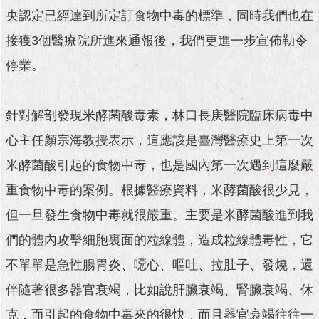
澄
央認定已經達到所定訂食物中毒的標準，同時我們也在
清
接獲3個醫療院所進來通報後，我們更進一步宣佈勒令
雙
停業。
語
詞
彙
針對解剖發現米酵菌酸毒素，林口長庚醫院臨床病毒中
台
心主任顏宗海教授表示，這應該是臺灣醫療史上第一次
北
米酵菌酸引起的食物中毒，也是國內第一次遇到這麼嚴
通
重食物中毒的案例。根據醫療資料，米酵菌酸很少見，
陳
但一旦發生食物中毒就很嚴重。主要是米酵菌酸進到我
情
系
們的體內攻擊細胞裏面的粒線體，造成粒線體毒性，它
統
不單單是急性腸胃炎、噁心、嘔吐、拉肚子、發燒，還
公
伴隨著很多器官衰竭，比如說肝臟衰竭、腎臟衰竭、休
民
參
克，而引起的食物中毒來的很快，而且器官衰竭往往一