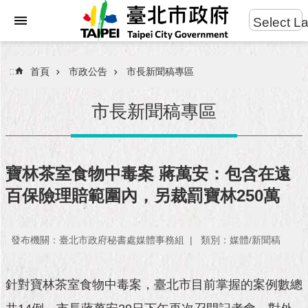
:::
Select L
進
跳到主要內容區塊
階
搜
:::
首頁
市政公告
市長新聞稿專區
尋
市長新聞稿專區
市
民
寶林茶室食物中毒案 蔣萬安：包含在遠
服
百保險理賠範圍內，另裁罰寶林250萬
務
市
發布機關：臺北市政府秘書處媒體事務組
類別：媒體/新聞稿
府
團
隊
針對寶林茶室食物中毒案，臺北市目前掌握的案例數總