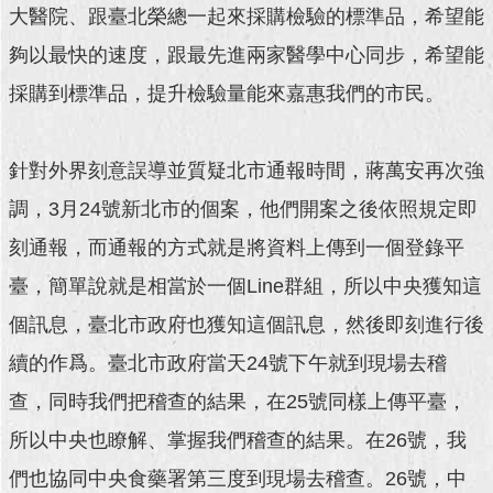
大醫院、跟臺北榮總一起來採購檢驗的標準品，希望能
回
夠以最快的速度，跟最先進兩家醫學中心同步，希望能
首
頁
採購到標準品，提升檢驗量能來嘉惠我們的市民。
網
站
針對外界刻意誤導並質疑北市通報時間，蔣萬安再次強
導
調，3月24號新北市的個案，他們開案之後依照規定即
覽
刻通報，而通報的方式就是將資料上傳到一個登錄平
English
臺，簡單說就是相當於一個Line群組，所以中央獲知這
常
個訊息，臺北市政府也獲知這個訊息，然後即刻進行後
見
問
續的作爲。臺北市政府當天24號下午就到現場去稽
答
查，同時我們把稽查的結果，在25號同樣上傳平臺，
即
所以中央也瞭解、掌握我們稽查的結果。在26號，我
時
新
們也協同中央食藥署第三度到現場去稽查。26號，中
聞