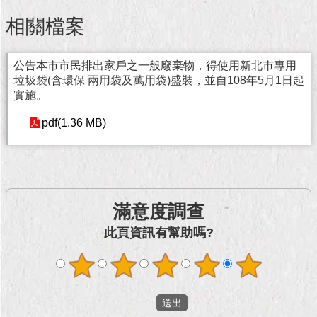
現
臺
相關檔案
北
公告本市市民排出家戶之一般廢棄物，得使用新北市專用
活
垃圾袋(含環保 兩用袋及萬用袋)盛裝，並自108年5月1日起
動
實施。
主
題
pdf(1.36 MB)
館
與
民
互
滿意度調查
動
此頁資訊有幫助嗎?
活
動
主
題
館