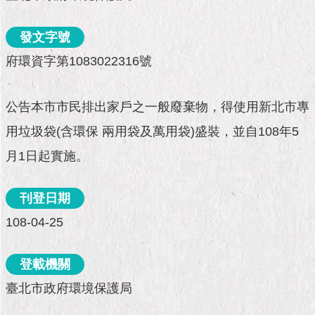
市
政
公
發文字號
告
府環資字第1083022316號
施
政
公告本市市民排出家戶之一般廢棄物，得使用新北市專
願
景
用垃圾袋(含環保 兩用袋及萬用袋)盛裝，並自108年5
及
月1日起實施。
成
果
刊登日期
市
108-04-25
政
資
料
登載機關
館
臺北市政府環境保護局
發