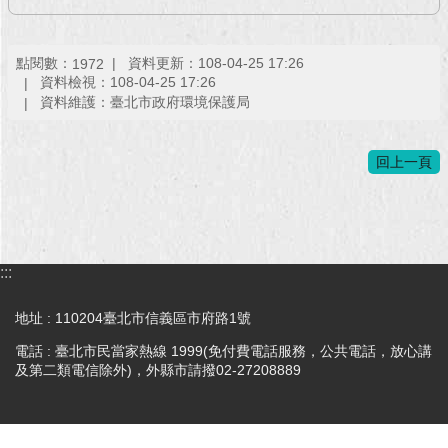
回
首
點閱數：
資料更新：108-04-25 17:26
1972
頁
資料檢視：108-04-25 17:26
資料維護：臺北市政府環境保護局
網
站
回上一頁
導
覽
English
:::
常
見
問
地址 : 110204臺北市信義區市府路1號
答
電話 : 臺北市民當家熱線 1999(免付費電話服務，公共電話，放心講
及第二類電信除外)，外縣市請撥02-27208889
即
時
新
聞