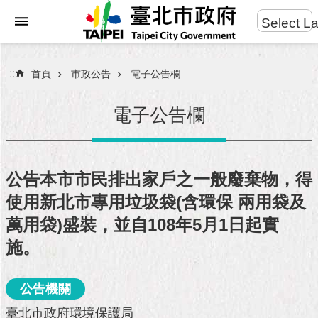
:::
Select L
進
跳到主要內容區塊
階
搜
:::
首頁
市政公告
電子公告欄
尋
電子公告欄
市
民
公告本市市民排出家戶之一般廢棄物，得
服
使用新北市專用垃圾袋(含環保 兩用袋及
務
萬用袋)盛裝，並自108年5月1日起實
市
施。
府
團
隊
公告機關
臺北市政府環境保護局