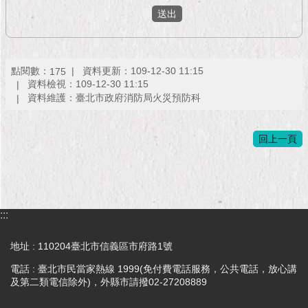
現
臺
北
活
點閱數：
資料更新：109-12-30 11:15
175
動
資料檢視：109-12-30 11:15
主
資料維護：臺北市政府消防局火災預防科
題
館
回上一頁
與
民
互
動
:::
活
地址 : 110204臺北市信義區市府路1號
動
電話 : 臺北市民當家熱線 1999(免付費電話服務，公共電話，放心講
主
及第二類電信除外)，外縣市請撥02-27208889
題
館