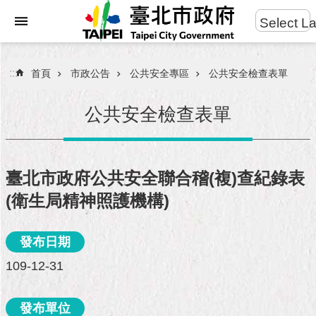
:::
Select L
進
跳到主要內容區塊
階
搜
:::
首頁
市政公告
公共安全專區
公共安全檢查表單
尋
公共安全檢查表單
市
民
臺北市政府公共安全聯合稽(複)查紀錄表
服
(衛生局精神照護機構)
務
市
發布日期
府
109-12-31
團
隊
發布單位