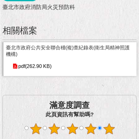
市
臺北市政府消防局火災預防科
政
公
告
相關檔案
施
政
臺北市政府公共安全聯合稽(複)查紀錄表(衛生局精神照護
願
機構)
景
及
pdf(262.90 KB)
成
果
市
政
滿意度調查
資
料
此頁資訊有幫助嗎?
館
發