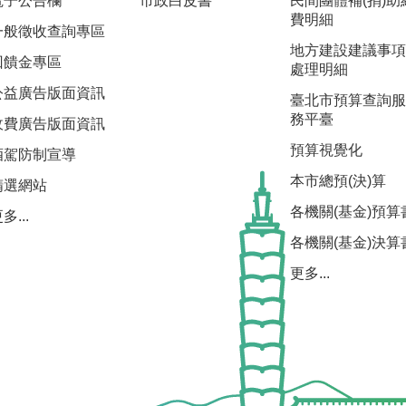
電子公告欄
市政白皮書
民間團體補(捐)助
費明細
一般徵收查詢專區
地方建設建議事項
回饋金專區
處理明細
公益廣告版面資訊
臺北市預算查詢服
務平臺
收費廣告版面資訊
預算視覺化
酒駕防制宣導
本市總預(決)算
精選網站
各機關(基金)預算
多...
各機關(基金)決算
更多...