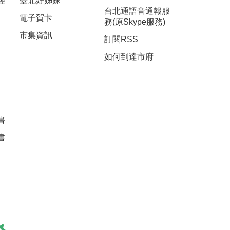
經
臺北好姊妹
台北通語音通報服
電子賀卡
務(原Skype服務)
市集資訊
訂閱RSS
如何到達市府
書
書