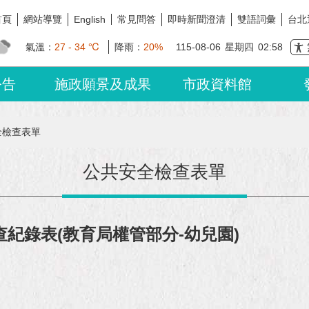
首頁
網站導覽
常見問答
即時新聞澄清
雙語詞彙
台北
English
氣溫：
27 - 34 ℃
降雨：
20%
115-08-06
星期四
02:58
公告
施政願景及成果
市政資料館
全檢查表單
公共安全檢查表單
查紀錄表(教育局權管部分-幼兒園)