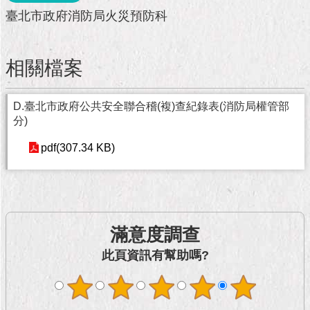
市
臺北市政府消防局火災預防科
政
公
告
相關檔案
施
政
D.臺北市政府公共安全聯合稽(複)查紀錄表(消防局權管部
願
分)
景
及
pdf(307.34 KB)
成
果
市
政
滿意度調查
資
料
此頁資訊有幫助嗎?
館
發