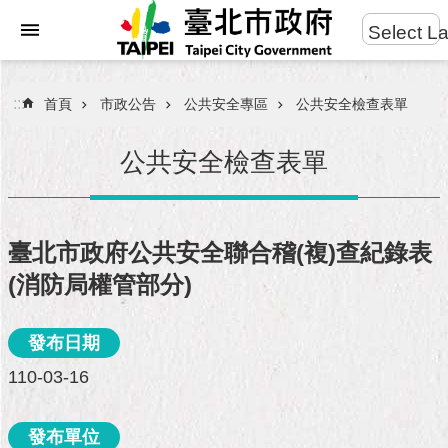
:::
Select L
進
跳到主要內容區塊
階
搜
:::
首頁
市政公告
公共安全專區
公共安全檢查表單
尋
公共安全檢查表單
市
民
臺北市政府公共安全聯合稽(複)查紀錄表
服
(消防局權管部分)
務
市
發布日期
府
110-03-16
團
隊
發布單位