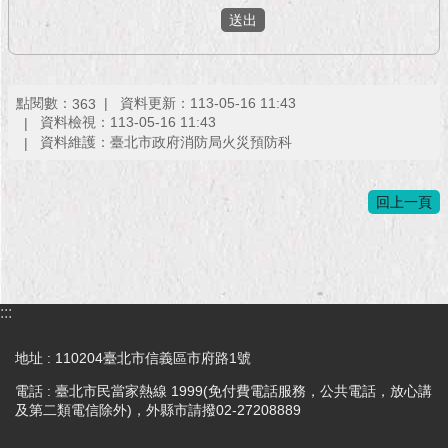
現
臺
北
活
點閱數：
資料更新：113-05-16 11:43
363
動
資料檢視：113-05-16 11:43
主
資料維護：臺北市政府消防局火災預防科
題
館
回上一頁
與
民
互
動
:::
活
地址 : 110204臺北市信義區市府路1號
動
電話 : 臺北市民當家熱線 1999(免付費電話服務，公共電話，放心講
主
及第二類電信除外)，外縣市請撥02-27208889
題
館