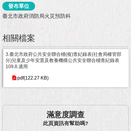
市
發布單位
政
公
臺北市政府消防局火災預防科
告
施
相關檔案
政
願
景
3.臺北市政府公共安全聯合稽(複)查紀錄表(社會局權管部
及
分)兒童及少年安置及教養機構公共安全聯合稽查紀錄表
成
109.8.適用
果
pdf(122.27 KB)
市
政
資
料
館
滿意度調查
此頁資訊有幫助嗎?
發