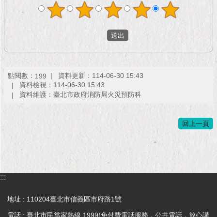
現
臺
北
活
動
主
點閱數：
資料更新：114-06-30 15:43
199
題
資料檢視：114-06-30 15:43
館
資料維護：臺北市政府消防局火災預防科
與
民
回上一頁
互
動
活
:::
動
主
地址 : 110204臺北市信義區市府路1號
題
館
電話 : 臺北市民當家熱線 1999(免付費電話服務，公共電話，放心講