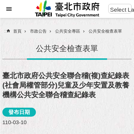
:::
Select L
進
跳到主要內容區塊
階
搜
:::
首頁
市政公告
公共安全專區
公共安全檢查表單
尋
公共安全檢查表單
市
民
臺北市政府公共安全聯合稽(複)查紀錄表
服
(社會局權管部分)兒童及少年安置及教養
務
機構公共安全聯合稽查紀錄表
市
府
發布日期
團
隊
110-03-10