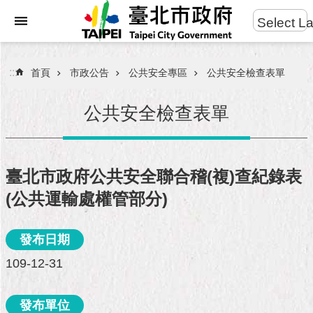
:::
Select L
進
跳到主要內容區塊
階
搜
:::
首頁
市政公告
公共安全專區
公共安全檢查表單
尋
公共安全檢查表單
市
民
臺北市政府公共安全聯合稽(複)查紀錄表
服
(公共運輸處權管部分)
務
市
發布日期
府
109-12-31
團
隊
發布單位