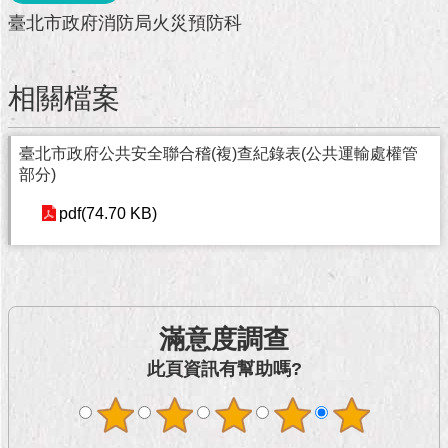
市
臺北市政府消防局火災預防科
政
公
告
相關檔案
施
政
臺北市政府公共安全聯合稽(複)查紀錄表(公共運輸處權管
願
部分)
景
及
pdf(74.70 KB)
成
果
市
政
滿意度調查
資
料
此頁資訊有幫助嗎?
館
發