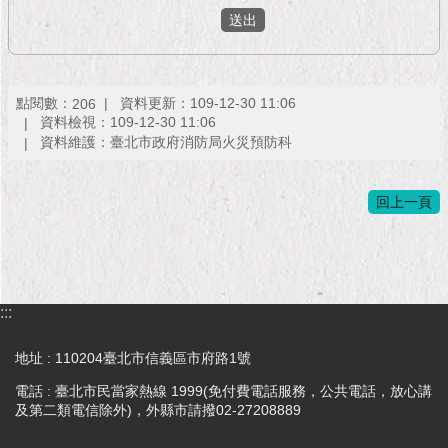
現
臺
北
活
點閱數：
資料更新：109-12-30 11:06
206
動
資料檢視：109-12-30 11:06
主
資料維護：臺北市政府消防局火災預防科
題
館
回上一頁
與
民
互
動
:::
活
地址 : 110204臺北市信義區市府路1號
動
電話 : 臺北市民當家熱線 1999(免付費電話服務，公共電話，放心講
主
及第二類電信除外)，外縣市請撥02-27208889
題
館