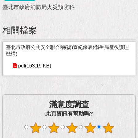
市
臺北市政府消防局火災預防科
政
公
告
相關檔案
施
政
臺北市政府公共安全聯合稽(複)查紀錄表(衛生局產後護理
願
機構)
景
及
pdf(163.19 KB)
成
果
市
政
滿意度調查
資
料
此頁資訊有幫助嗎?
館
發