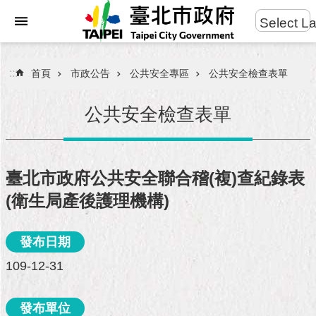
:::
Select L
進
跳到主要內容區塊
階
搜
:::
首頁
市政公告
公共安全專區
公共安全檢查表單
尋
公共安全檢查表單
市
民
臺北市政府公共安全聯合稽(複)查紀錄表
服
(衛生局產後護理機構)
務
市
發布日期
府
109-12-31
團
隊
發布單位