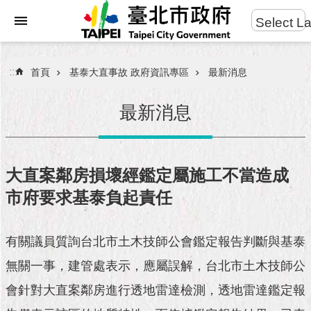
:::
Select L
進
跳到主要內容區塊
階
搜
:::
首頁
基泰大直事故 政府資訊專區
最新消息
尋
最新消息
市
民
大直案鄰房損壞經鑑定屬施工不當造成
服
市府要求基泰負起責任
務
市
有關議員質詢台北市土木技師公會鑑定報告判斷與基泰
府
團
無關一事，建管處表示，應屬誤解，台北市土木技師公
隊
會針對大直案鄰房進行透地雷達檢測，透地雷達鑑定報