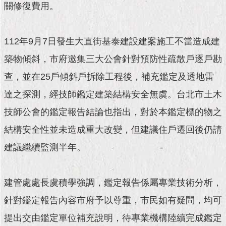
現
關修復費用。
臺
北
112年9月7日發生大直街基泰建設建案施工不當造成建
活
築物傾斜，市府邀集三大公會針對預防性疏散戶逐戶勘
動
主
查，並在25戶傾斜戶拆除工程後，補充鑑定及透地雷
題
館
達之探測，經技師鑑定建築結構安全無虞。台北市土木
技師公會的鑑定報告結論也指出，對於本鑑定標的物之
與
結構安全性並未造成重大改變，但建議住戶遷回後仍請
民
互
建議繼續監測半年。
動
活
建管處處長虞積學強調，鑑定報告係屬專業技術分析，
動
主
針對鑑定報告內容市府予以尊重，市民如有疑問，均可
題
提出交由鑑定單位補充說明，待專業機構陸續完成鑑定
館