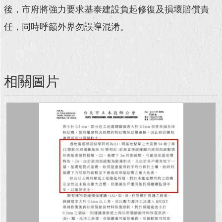
後，市府將強力要求基泰建設負起修復及損壞賠償責
回
任，同時呼籲外界勿誤導混淆。
首
頁
網
站
相關圖片
導
覽
English
常
見
問
答
即
時
新
聞