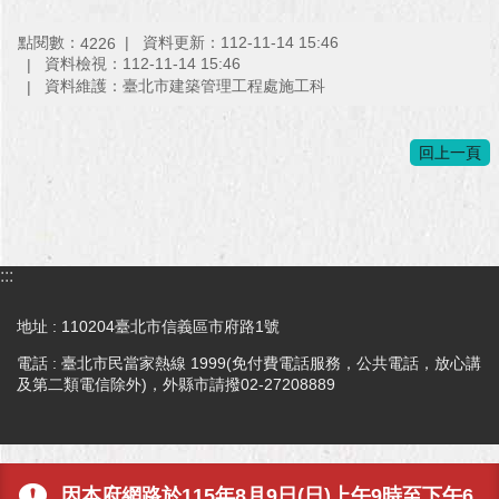
與
專
點閱數：
資料更新：112-11-14 15:46
4226
區
資料檢視：112-11-14 15:46
資料維護：臺北市建築管理工程處施工科
臺
北
旅
回上一頁
遊
網
政
府
:::
網
站
地址 : 110204臺北市信義區市府路1號
資
料
電話 : 臺北市民當家熱線 1999(免付費電話服務，公共電話，放心講
及第二類電信除外)，外縣市請撥02-27208889
開
放
宣
告
因本府網路於115年8月9日(日)上午9時至下午6