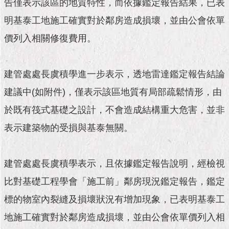
市
告僅表示該區的地質特性，而依據鑑定報告結果，已表
政
明基泰工地施工確實對於鄰房造成損壞，並由公會依單
公
告
價列入相關修復費用。
施
政
建管處處長虞積學進一步表示，透地雷達鑑定報告結論
願
建議中(如附件)，僅表示該區地質有局部疏鬆情形，由
景
及
於既有筏式基礎之設計，不會造成結構重大危害，並非
成
果
表示建築物的受損與基泰無關。
市
政
建管處處長虞積學表示，且依據鑑定報告說明，經檢視
資
比對基礎工程學會「施工前」鄰房現況鑑定報告，鑑定
料
館
標的物室內裂縫及損壞狀況有增加現象，已表明基泰工
地施工確實對於鄰房造成損壞，並由公會依單價列入相
發