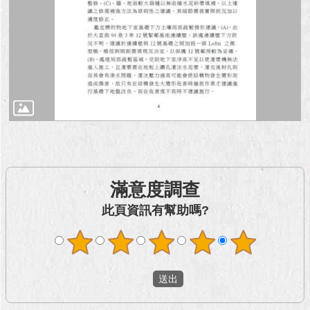
澄
清
雙
語
詞
彙
台
北
通
滿意度調查
陳
情
此頁資訊有幫助嗎?
系
統
公
民
參