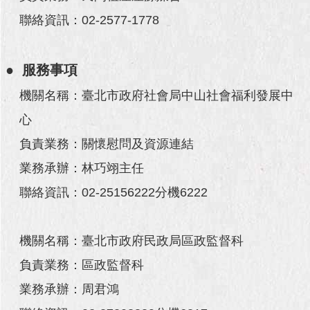
澄
聯絡資訊：02-2577-1778
清
雙
● 服務事項
語
詞
機關名稱：臺北市政府社會局中山社會福利發展中
彙
心
台
負責業務：關懷慰問及資源連結
北
通
業務承辦：林巧翊主任
聯絡資訊：02-25156222分機6222
陳
情
系
統
機關名稱：臺北市政府民政局區政監督科
負責業務：區政監督科
公
民
業務承辦：周君鴻
參