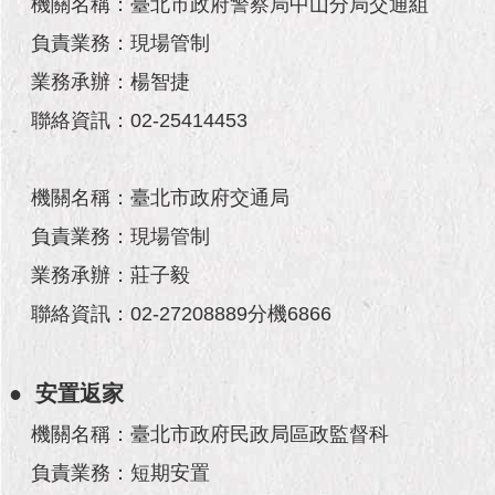
市
機關名稱：臺北市政府警察局中山分局交通組
政
負責業務：現場管制
公
告
業務承辦：楊智捷
聯絡資訊：02-25414453
施
政
願
機關名稱：臺北市政府交通局
景
及
負責業務：現場管制
成
果
業務承辦：莊子毅
聯絡資訊：02-27208889分機6866
市
政
資
● 安置返家
料
館
機關名稱：臺北市政府民政局區政監督科
負責業務：短期安置
發