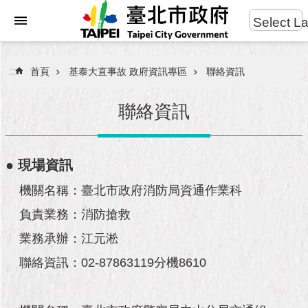
:::
Select L
進
跳到主要內容區塊
階
搜
:::
首頁
基泰大直事故 政府資訊專區
聯絡資訊
尋
聯絡資訊
市
● 現場資訊
民
服
機關名稱：臺北市政府消防局資通作業科
務
負責業務：消防搶救
市
業務承辦：江元淞
府
團
聯絡資訊：02-87863119分機8610
隊