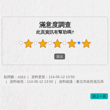
隱
私
權
及
資
滿意度調查
訊
此頁資訊有幫助嗎?
安
全
政
策
RSS
聯
絡
點閱數：
資料更新：114-05-12 13:50
4353
我
資料檢視：114-05-12 13:50
資料維護：臺北市政府資訊局
們
（陳
情
回上一頁
系
統