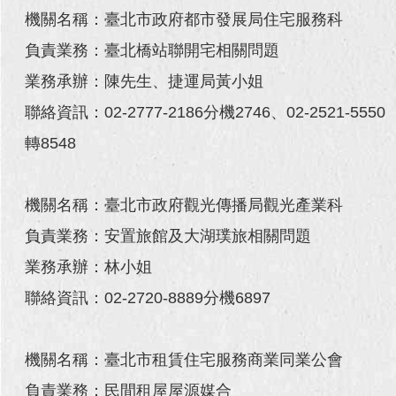
機關名稱：臺北市政府都市發展局住宅服務科
回
負責業務：臺北橋站聯開宅相關問題
首
頁
業務承辦：陳先生、捷運局黃小姐
網
聯絡資訊：02-2777-2186分機2746、02-2521-5550
站
轉8548
導
覽
機關名稱：臺北市政府觀光傳播局觀光產業科
English
負責業務：安置旅館及大湖璞旅相關問題
常
見
業務承辦：林小姐
問
聯絡資訊：02-2720-8889分機6897
答
即
時
機關名稱：臺北市租賃住宅服務商業同業公會
新
負責業務：民間租屋屋源媒合
聞