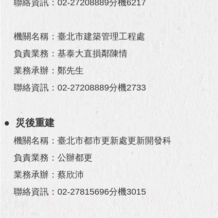
與
聯絡資訊：02-27208889分機6217
專
區
機關名稱：臺北市建築管理工程處
臺
負責業務：基泰大直損鄰陳情
北
旅
業務承辦：鄭先生
遊
網
聯絡資訊：02-27208889分機2733
政
府
● 災後重建
網
站
機關名稱：臺北市都市更新處更新開發科
資
負責業務：公辦都更
料
開
業務承辦：蔡欣沛
放
宣
聯絡資訊：02-27815696分機3015
告