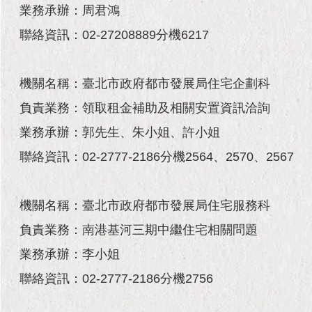
現
業務承辦：周君鴻
臺
北
聯絡資訊：02-27208889分機6217
活
機關名稱：臺北市政府都市發展局住宅企劃科
動
主
負責業務：領取租金補助及相關安置資訊洽詢
題
館
業務承辦：郭先生、朱小姐、許小姐
聯絡資訊：02-2777-2186分機2564、2570、2567
與
民
互
機關名稱：臺北市政府都市發展局住宅服務科
動
負責業務：南港基河三期中繼住宅相關問題
活
業務承辦：李小姐
動
主
聯絡資訊：02-2777-2186分機2756
題
館