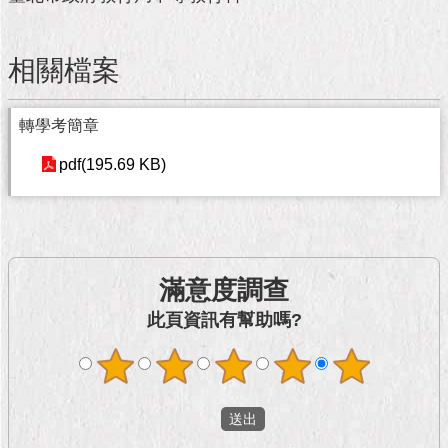
市
政
公
相關檔案
告
施
轉學考簡章
政
願
pdf(195.69 KB)
景
及
成
果
滿意度調查
市
政
此頁資訊有幫助嗎?
資
料
館
發