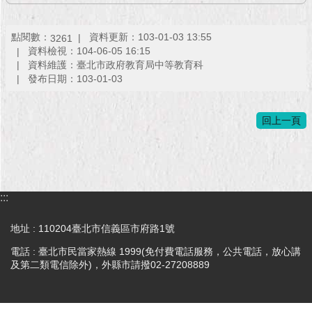
現
臺
北
點閱數：
資料更新：103-01-03 13:55
3261
資料檢視：104-06-05 16:15
資料維護：臺北市政府教育局中等教育科
活
發布日期：103-01-03
動
主
題
回上一頁
館
與
民
互
:::
動
地址 : 110204臺北市信義區市府路1號
活
電話 : 臺北市民當家熱線 1999(免付費電話服務，公共電話，放心講
動
及第二類電信除外)，外縣市請撥02-27208889
主
題
館