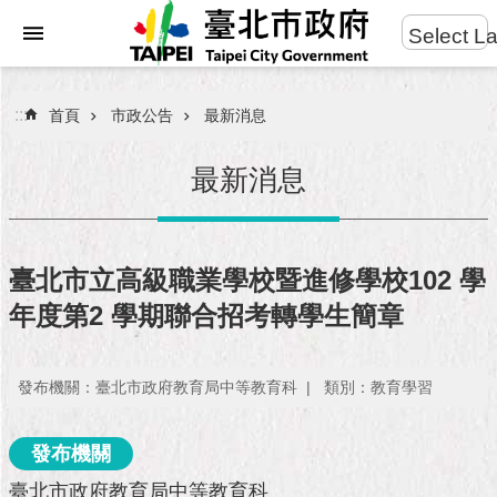
:::
Select L
進
跳到主要內容區塊
階
搜
:::
首頁
市政公告
最新消息
尋
最新消息
市
民
臺北市立高級職業學校暨進修學校102 學
服
年度第2 學期聯合招考轉學生簡章
務
市
發布機關：臺北市政府教育局中等教育科
類別：教育學習
府
團
隊
發布機關
臺北市政府教育局中等教育科