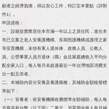
市
顧者之經濟負擔，得以安心工作，特訂定本要點（詳附
政
公
件1）。
告
申請資格：
施
一、設籍並實際居住本市滿一年以上之原住民，進住本
政
願
市已立案之老人安養護機構、長期照護機構或護理之家
景
等安置機構，未領有軍人退休俸、政務人員、公教人
及
成
員、公營事業人員月退休（職）金且家庭總收入平均分
果
配全家人口，每人每月未超過最近一年台灣地區消費支
市
出一點五倍者。
政
二、本補助內容分安養及養護兩種，其補助金額核發標
資
料
準如下：
館
（一）安養者：依安養機構收費標準全額補助，每人每
發
月最高新台幣（以下同）二萬元，另零用金每人每月補