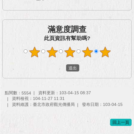
與
專
區
臺
滿意度調查
北
此頁資訊有幫助嗎?
旅
遊
網
政
府
網
站
資
點閱數：
資料更新：103-04-15 08:37
5554
料
資料檢視：104-11-27 11:31
開
資料維護：臺北市政府觀光傳播局
發布日期：103-04-15
放
宣
告
回上一頁