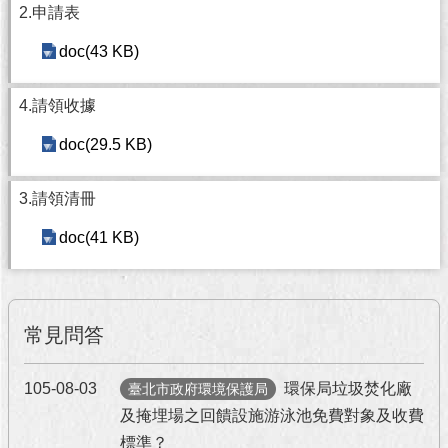
2.申請表
澄
清
doc(43 KB)
雙
4.請領收據
語
詞
doc(29.5 KB)
彙
台
3.請領清冊
北
通
doc(41 KB)
陳
情
系
常見問答
統
105-08-03
環保局垃圾焚化廠
公
臺北市政府環境保護局
民
及掩埋場之回饋設施游泳池免費對象及收費
參
標準？