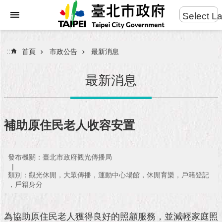
:::
Select L
進
跳到主要內容區塊
階
搜
:::
首頁
市政公告
最新消息
尋
最新消息
市
民
補助原住民老人收容安置
服
務
發布機關：臺北市政府觀光傳播局
市
類別：觀光休閒，大眾傳播，運動中心場館，休閒育樂，戶籍登記
府
，戶籍身分
團
隊
為協助原住民老人獲得良好的照顧服務，並減輕家庭照