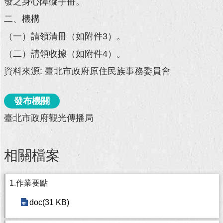
發之身心障礙手冊。
二、機構
回
首
（一）請領清冊（如附件3）。
頁
（二）請領收據（如附件4）。
網
資料來源: 臺北市政府原住民族事務委員會
站
導
覽
發布機關
English
臺北市政府觀光傳播局
常
見
相關檔案
問
答
1.作業要點
即
時
doc(31 KB)
新
聞