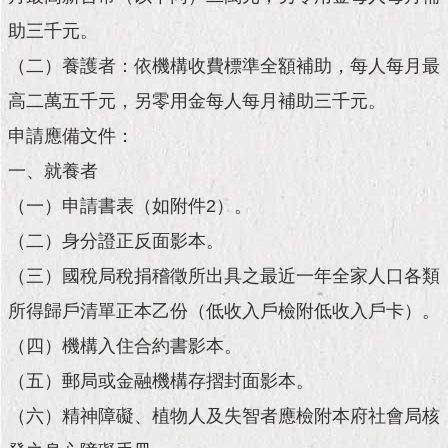
現
臺
助三千元。
北
（二）養護者：依機構收費標準全額補助，每人每月最
活
高二萬五千元，另零用金每人每月補助三千元。
動
申請應備文件：
主
題
一、就養者
館
（一）申請書表（如附件2）。
與
（二）身分證正反面影本。
民
（三）國稅局稅捐稽徵所出具之最近一年全家人口各類
互
動
所得歸戶清單正本乙份（低收入戶檢附低收入戶卡）。
（四）機構入住合約書影本。
活
動
（五）郵局或金融機構存摺封面影本。
主
題
（六）精神障礙、植物人及失智者應檢附本府社會局核
館