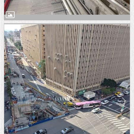
隱
私
權
及
資
訊
安
全
政
策
RSS
聯
絡
我
們
（陳
情
系
統