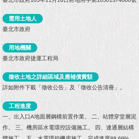
臺北市政府105年11月16日府地用字第10501374000號
現
臺
北
需用土地人
臺北市政府
活
動
主
用地機關
題
館
臺北市政府捷運工程局
與
徵收土地之詳細區域及應補償費額
民
互
詳如附件下載「徵收公告」及「徵收公告清冊」。
動
工程進度
活
動
一、出入口A地面層鋼構前置作業。 二、站體穿堂層泥
主
作。 三、機房區水電環控設備施工。 四、連通層結構
題
館
體施工。 五、水電環控機房施工。完成進度88.69%。