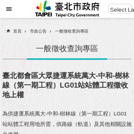
:::
Select L
進
跳到主要內容區塊
階
搜
:::
首頁
市政公告
一般徵收查詢專區
尋
一般徵收查詢專區
市
民
臺北都會區大眾捷運系統萬大-中和-樹林
服
線（第一期工程）LG01站站體工程徵收
務
地上權
市
府
團
為供捷運系統萬大-中和-樹林線（第一期工程）LG01
隊
站站體工程用地所需，供路線（軌道）及其他相關設施