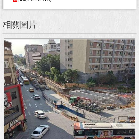
澄
清
相關圖片
雙
語
詞
彙
台
北
通
陳
情
系
統
公
民
參