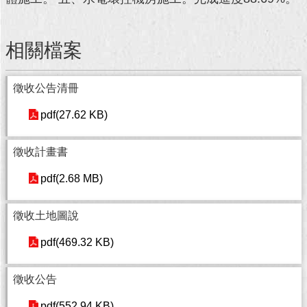
回
首
相關檔案
頁
網
徵收公告清冊
站
導
pdf(27.62 KB)
覽
徵收計畫書
English
pdf(2.68 MB)
常
見
徵收土地圖說
問
答
pdf(469.32 KB)
即
時
徵收公告
新
聞
pdf(552.94 KB)