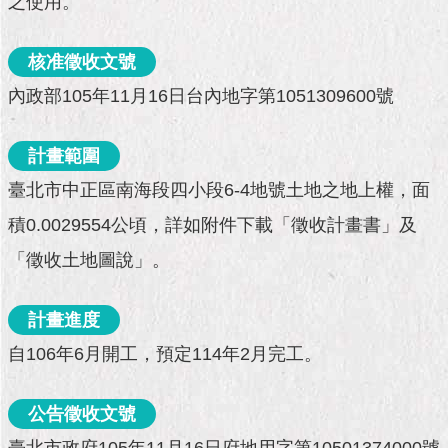
之使用。
市
政
公
核准徵收文號
告
內政部105年11月16日台內地字第1051309600號
施
政
計畫範圍
願
景
臺北市中正區南海段四小段6-4地號土地之地上權，面
及
成
積0.0029554公頃，詳如附件下載「徵收計畫書」及
果
「徵收土地圖說」。
市
政
計畫進度
資
自106年6月開工，預定114年2月完工。
料
館
公告徵收文號
發