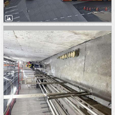
與
專
區
臺
北
旅
遊
網
政
府
網
站
資
料
開
放
宣
告