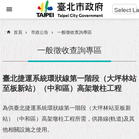
:::
Select L
進
跳到主要內容區塊
階
搜
:::
首頁
市政公告
一般徵收查詢專區
尋
一般徵收查詢專區
市
民
臺北捷運系統環狀線第一階段（大坪林站
服
至板新站）（中和區）高架墩柱工程
務
市
為供臺北捷運系統環狀線第一階段（大坪林站至板新
府
團
站）（中和區）高架墩柱工程所需，供路線(軌道)及其
隊
他相關設施之使用。