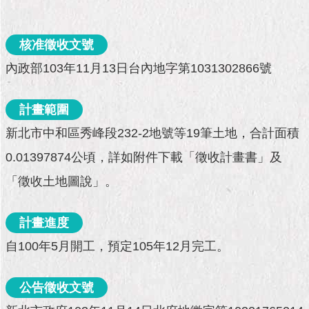
市
政
公
核准徵收文號
告
內政部103年11月13日台內地字第1031302866號
施
政
計畫範圍
願
景
新北市中和區秀峰段232-2地號等19筆土地，合計面積
及
成
0.01397874公頃，詳如附件下載「徵收計畫書」及
果
「徵收土地圖說」。
市
政
計畫進度
資
自100年5月開工，預定105年12月完工。
料
館
公告徵收文號
發