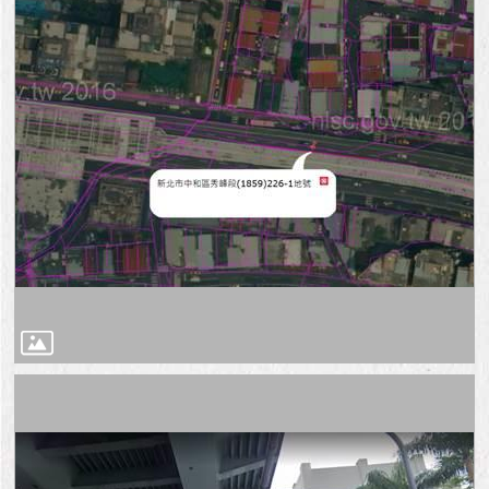
與
專
區
臺
北
旅
遊
網
政
府
網
站
資
料
開
放
宣
告