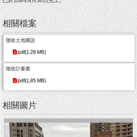
已於108年8月30日完工。
回
首
相關檔案
頁
網
徵收土地圖說
站
導
pdf(1.28 MB)
覽
徵收計畫書
English
pdf(1.85 MB)
常
見
問
相關圖片
答
即
時
新
聞