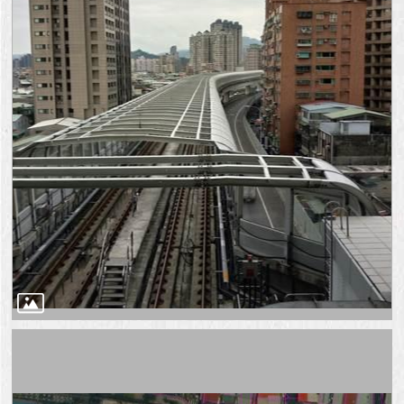
澄
清
雙
語
詞
彙
台
北
通
陳
情
系
統
公
民
參