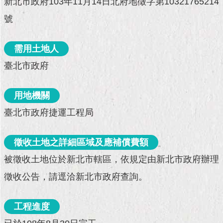
新北市政府103年11月14日北府地徵字第10321765214
現
臺
號
北
需用土地人
活
動
臺北市政府
主
題
館
用地機關
臺北市政府捷運工程局
與
民
互
徵收土地之詳細區域及應補償費額
動
被徵收土地位於新北市轄區，依規定由新北市政府辦理
活
徵收公告，請逕洽新北市政府查詢。
動
主
題
工程進度
館