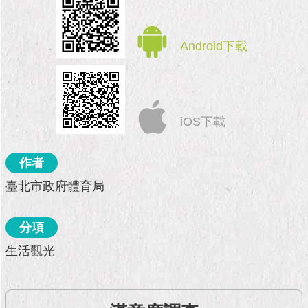
市
政
公
告
Android下載
施
政
願
iOS下載
景
及
成
作者
果
臺北市政府體育局
市
政
分項
資
料
生活觀光
館
發