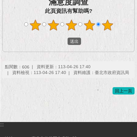
滿意度調查
現
臺
此頁資訊有幫助嗎?
北
活
動
主
題
館
點閱數：
資料更新：113-04-26 17:40
606
與
資料檢視：113-04-26 17:40
資料維護：臺北市政府資訊局
民
互
動
回上一頁
活
動
主
:::
題
館