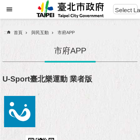
:::
Select L
進
跳到主要內容區塊
階
搜
:::
首頁
與民互動
市府APP
尋
市府APP
市
民
U-Sport臺北樂運動 業者版
服
務
市
府
團
隊