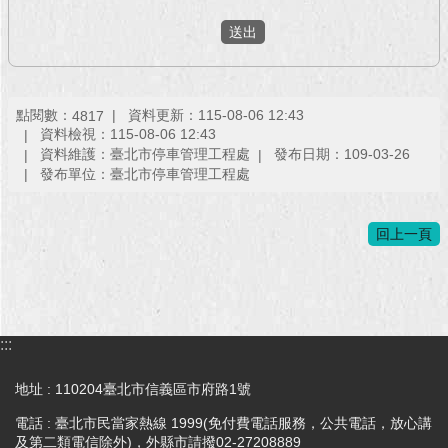
回
首
頁
點閱數：
資料更新：115-08-06 12:43
4817
網
資料檢視：115-08-06 12:43
站
資料維護：臺北市停車管理工程處
發布日期：109-03-26
導
發布單位：臺北市停車管理工程處
覽
English
回上一頁
常
見
問
答
:::
即
地址 : 110204臺北市信義區市府路1號
時
電話 : 臺北市民當家熱線 1999(免付費電話服務，公共電話，放心講
新
及第二類電信除外)，外縣市請撥02-27208889
聞