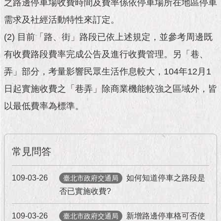
市
之路邊停車場收費時間及費率係依停車場所在地區停車
政
需求及社經活動特性來訂定。
公
告
(2) 目前「路、街」路段已依上述規定，並參考周邊既
有收費路段費率完成公告及進行收費管理。另「巷、
施
政
弄」部分，考量影響民眾生活作息較大，104年12月1
願
日起實施收費之「巷弄」除商業機能較強之區域外，皆
景
及
以最低費率為標準。
成
果
市
常見問答
政
資
料
109-03-26
如何知道停車之路段是
臺北市政府交通局
館
否已實施收費?
發
109-03-26
新增路邊停車格可否使
臺北市政府交通局