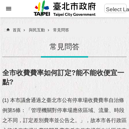
:::
Select L
進
跳到主要內容區塊
階
搜
:::
首頁
與民互動
常見問答
尋
常見問答
市
民
全市收費費率如何訂定?能不能收便宜一
服
點?
務
市
(1) 本市議會通過之臺北市公有停車場收費費率自治條
府
團
例第5條：「管理機關對停車場應依區域、流量、時段
隊
之不同，訂定差別費率並公告之。」，故本市各行政區