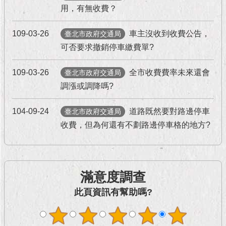
現
用，有無收費？
臺
北
109-03-26
車主沒收到收費公告，
臺北市政府交通局
可否要求撤銷停車繳費單?
活
動
主
109-03-26
全市收費費率未來還會
臺北市政府交通局
題
調漲或調降嗎?
館
104-09-24
道路既然要對路邊停車
臺北市政府交通局
與
收費，但為何還有不劃路邊停車格的地方?
民
互
動
滿意度調查
活
動
此頁資訊有幫助嗎?
主
題
館