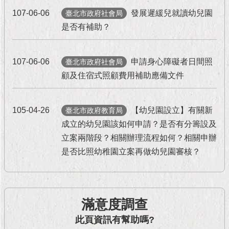
107-06-06
發展遲緩兒就讀幼兒園
臺北市政府社會局
市
是否有補助？
政
資
料
107-06-06
申請身心障礙者日間照
臺北市政府社會局
館
顧及住宿式照顧費用補助應備文件
105-04-26
【幼兒園設立】有關新
臺北市政府教育局
發
現
成立的幼兒園該如何申請？是否有分籌設及
臺
立案兩階段？相關辦理流程如何？相關申辦
北
是否比照幼稚園立案再做幼兒園審核？
活
動
滿意度調查
主
此頁資訊有幫助嗎?
題