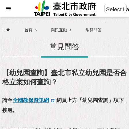
:::
Select L
進
跳到主要內容區塊
階
搜
:::
首頁
與民互動
常見問答
尋
常見問答
【幼兒園查詢】臺北市私立幼兒園是否合
市
格立案如何查詢？
民
服
務
請至
全國教保資訊網
 網頁上方「幼兒園查詢」項下
搜尋。
市
府