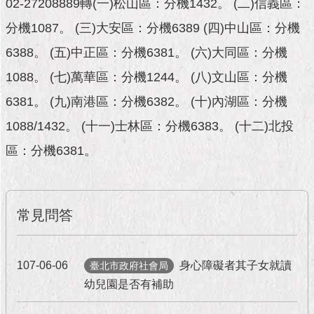
02-27208889轉(一)松山區：分機1432。 (二)信義區：
團
分機1087。 (三)大安區：分機6389 (四)中山區：分機
隊
6388。 (五)中正區：分機6381。 (六)大同區：分機
1088。 (七)萬華區：分機1244。 (八)文山區：分機
市
6381。 (九)南港區：分機6382。 (十)內湖區：分機
政
公
1088/1432。 (十一)士林區：分機6383。 (十二)北投
告
區：分機6381。
施
政
常見問答
願
景
及
107-06-06
身心障礙者其子女就讀
臺北市政府社會局
成
果
幼兒園是否有補助