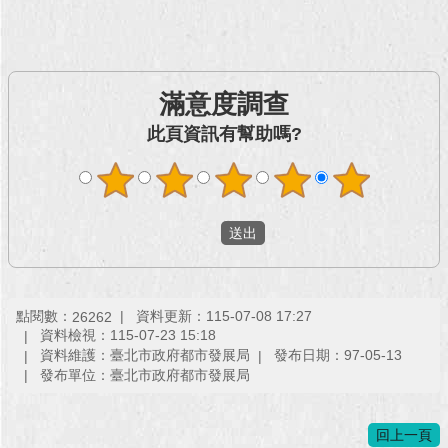
回
首
頁
滿意度調查
網
此頁資訊有幫助嗎?
站
導
覽
English
常
見
點閱數：
資料更新：115-07-08 17:27
26262
問
資料檢視：115-07-23 15:18
答
資料維護：臺北市政府都市發展局
發布日期：97-05-13
發布單位：臺北市政府都市發展局
即
時
新
回上一頁
聞