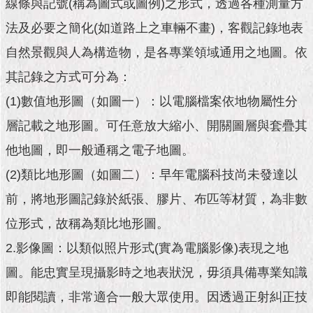
市
線條與記號(稱為圖式或圖例)之形式，透過各種測量方
政
法及必要之簡化(如道路上之車輛不畫)，客觀記錄地表
公
告
自然景觀與人為構造物，是各專業領域通用之地圖。依
其記錄之方式可分為：
施
政
(1)數值地形圖（如圖一）：以電腦檔案依地物屬性分
願
層記載之地形圖。可任意放大縮小、開關圖層與套疊其
景
及
他地圖，即一般通稱之電子地圖。
成
果
(2)類比地形圖（如圖二）：早年電腦科技尚未發達以
前，將地形圖記錄於紙張、膠片、布匹等材質，為非數
市
政
位形式，故稱為類比地形圖。
資
2.影像圖：以類似照片形式(實為電腦影像)表現之地
料
館
圖。能忠實呈現攝影時之地表狀況，毋須具備專業知識
即能閱讀，非常適合一般大眾使用。因透過正射糾正技
發