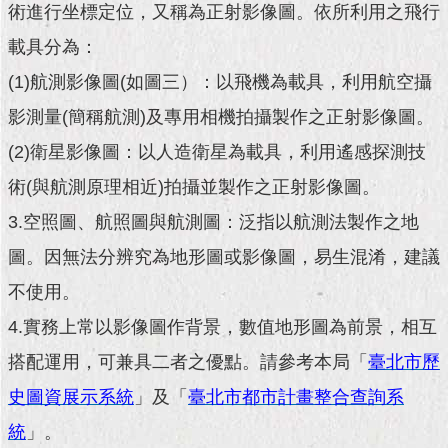
現
術進行坐標定位，又稱為正射影像圖。依所利用之飛行
臺
載具分為：
北
(1)航測影像圖(如圖三）：以飛機為載具，利用航空攝
活
影測量(簡稱航測)及專用相機拍攝製作之正射影像圖。
動
主
(2)衛星影像圖：以人造衛星為載具，利用遙感探測技
題
館
術(與航測原理相近)拍攝並製作之正射影像圖。
3.空照圖、航照圖與航測圖：泛指以航測法製作之地
與
圖。因無法分辨究為地形圖或影像圖，易生混淆，建議
民
互
不使用。
動
4.實務上常以影像圖作背景，數值地形圖為前景，相互
活
搭配運用，可兼具二者之優點。請參考本局「
臺北市歷
動
主
史圖資展示系統
」及「
臺北市都市計畫整合查詢系
題
統
」。
館