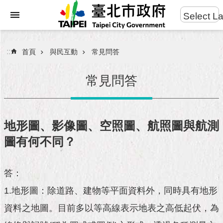
:::
Select L
進
跳到主要內容區塊
階
搜
:::
首頁
與民互動
常見問答
尋
常見問答
市
民
地形圖、影像圖、空照圖、航照圖與航測
服
圖有何不同？
務
市
答：
府
團
1.地形圖：除道路、建物等平面資料外，同時具有地形
隊
資料之地圖。目前多以等高線表示地表之高低起伏，為