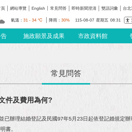
首頁
網站導覽
常見問答
即時新聞澄清
雙語詞彙
台北
English
氣溫：
31 - 34 ℃
降雨：
30%
115-08-07
星期五
08:31
公告
施政願景及成果
市政資料館
常見問答
文件及費用為何?
婚並已辦理結婚登記及民國97年5月23日起依登記婚規
證明書。