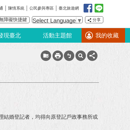
通
陳情系統
公民參與專區
臺北旅遊網
無障礙快捷鍵
Select Language
▼
分享
發現臺北
活動主題館
我的收藏
定辦理結婚登記者，均得向原登記戶政事務所或