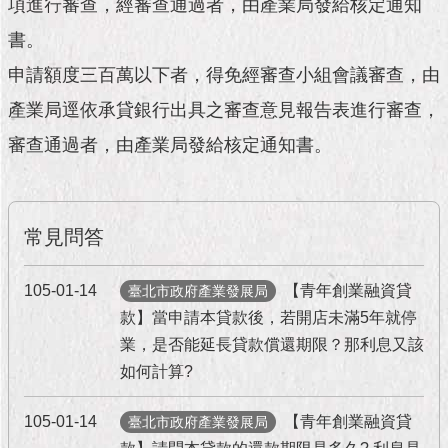
市
項進行審查，經審查通過者，由產業局發給核定通知
政
書。
公
告
申請額度三百萬以下者，得免經審查小組會議審查，由
產業局逕依承貸銀行出具之審查意見報告表進行審查，
施
政
審查通過者，由產業局發給核定通知書。
願
景
及
成
常見問答
果
105-01-14
【青年創業融資貸
臺北市政府產業發展局
市
政
款】當申請本貸款後，若開店未滿5年就停
資
業，是否能延長貸款償還期限？那利息又該
料
如何計算?
館
105-01-14
【青年創業融資貸
臺北市政府產業發展局
發