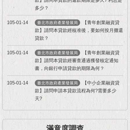
款】請問本貸款的還款期限是多久? 利息是
現
臺
多少？
北
105-01-14
【青年創業融資貸
臺北市政府產業發展局
活
款】請問本貸款經核准後，要如何按月攤還
動
貸款？
主
題
105-01-14
【青年創業融資貸
館
臺北市政府產業發展局
款】請問本貸款經審查通過獲發核定通知
與
書，向銀行申請貸款的期限為何？
民
互
105-01-14
【中小企業融資貸
臺北市政府產業發展局
動
款】請問申請本貸款流程為何?需要多少
天?
活
動
主
題
館
滿意度調查