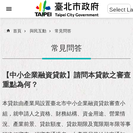
:::
Select L
進
跳到主要內容區塊
階
搜
:::
首頁
與民互動
常見問答
尋
常見問答
市
民
【中小企業融資貸款】請問本貸款之審查
服
重點為何？
務
市
本貸款由產業局設置臺北市中小企業融資貸款審查小
府
團
組，就申請人之資格、財務結構、資金用途、營業情
隊
況、產業前景、貸款額度、貸款期限及寬限期年限等事