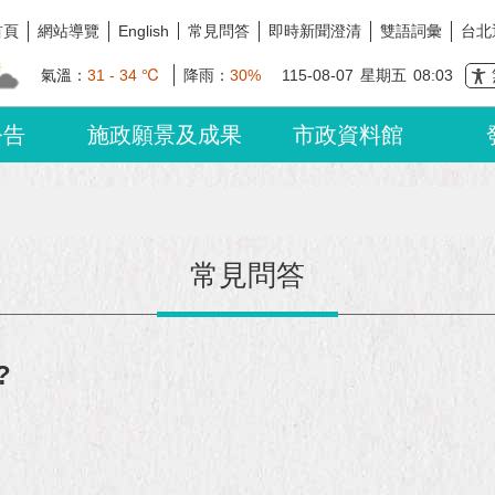
首頁
網站導覽
常見問答
即時新聞澄清
雙語詞彙
台北
English
氣溫：
31 - 34 ℃
降雨：
30%
115-08-07
星期五
08:03
公告
施政願景及成果
市政資料館
常見問答
?