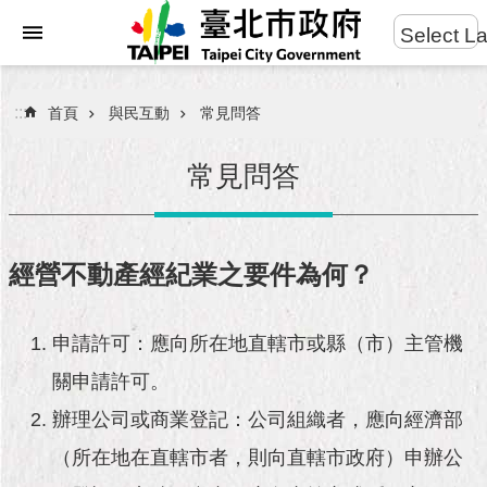
:::
Select L
進
跳到主要內容區塊
階
搜
:::
首頁
與民互動
常見問答
尋
常見問答
市
民
經營不動產經紀業之要件為何？
服
務
申請許可：應向所在地直轄市或縣（市）主管機
市
關申請許可。
府
團
辦理公司或商業登記：公司組織者，應向經濟部
隊
（所在地在直轄市者，則向直轄市政府）申辦公