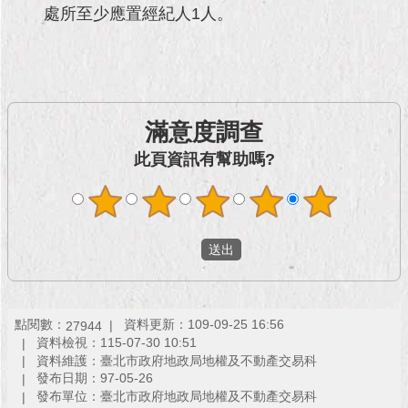
現
處所至少應置經紀人1人。
臺
北
活
動
滿意度調查
主
題
此頁資訊有幫助嗎?
館
與
民
互
動
活
點閱數：
資料更新：109-09-25 16:56
27944
動
資料檢視：115-07-30 10:51
主
資料維護：臺北市政府地政局地權及不動產交易科
題
發布日期：97-05-26
館
發布單位：臺北市政府地政局地權及不動產交易科