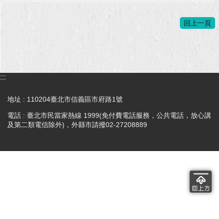
回
回上一頁
首
頁
網
站
:::
導
覽
地址 : 110204臺北市信義區市府路1號
English
電話 : 臺北市民當家熱線 1999(免付費電話服務，公共電話，放心講
及第二類電信除外)，外縣市請撥02-27208889
常
見
問
答
即
時
新
聞