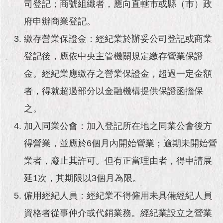
市
司登記；商號組織者，應向直轄市或縣（市）政
政
府申辦商業登記。
公
告
繳存營業保證金：經紀業於辦妥公司登記或商業
登記後，應依中央主管機關規定繳存營業保證
施
政
金。經紀業應繳存之營業保證金，超過一定金額
願
景
者，得就超過部分以金融機構提供保證函擔保
及
之。
成
果
加入同業公會：加入登記所在地之同業公會後方
得營業，並應於6個月內開始營業；逾期未開始營
市
政
業者，廢止其許可。但有正當理由者，得申請展
資
延1次，其期限以3個月為限。
料
館
僱用經紀人員：經紀業不得僱用未具備經紀人員
資格者從事仲介或代銷業務。經紀業設立之營業
發