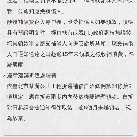
遲延、拒絕受領或不能受領時，得將款額存入專戶保
市
政
管，並通知應受補償人。
公
告
徵收補償費存入專戶後，應受補償人如要領取，須檢
具有關證明文件，經直轄市或縣(市)政府審核無誤後
施
政
填具領款單交應受補償人向保管處所具領；應受補償
願
人自通知送達之日起逾15年未領取之徵收補償費，歸
景
及
屬國庫。
成
果
2.違章建築拆遷處理費
依臺北市舉辦公共工程拆遷補償自治條例第24條第2
市
項規定，應在拆遷限期內向發放機關辦理領款。自拆
政
資
除日起經合法通知得領取後，逾6個月未辦領者，視
料
館
為放棄。
發