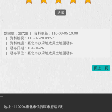
回
首
頁
網
點閱數：
資料更新：110-08-05 19:08
30728
站
資料檢視：115-07-28 09:57
導
資料維護：臺北市政府地政局土地開發科
覽
發布日期：104-04-26
發布單位：臺北市政府地政局土地開發科
English
回上一頁
常
見
問
答
:::
即
時
新
地址 : 110204臺北市信義區市府路1號
聞