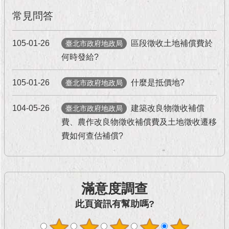
現
臺
常見問答
北
105-01-26
區段徵收土地補償費於
臺北市政府地政局
活
何時發給?
動
主
題
105-01-26
什麼是抵價地?
臺北市政府地政局
館
104-05-26
建築改良物徵收補償
臺北市政府地政局
與
費、農作改良物徵收補償費及土地徵收遷移
民
費如何查估補償?
互
動
活
滿意度調查
動
主
此頁資訊有幫助嗎?
題
館