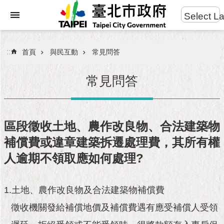
:::
Select L
進
跳到主要內容區塊
階
搜
:::
首頁
與民互動
常見問答
尋
常見問答
市
民
區段徵收土地、農作改良物、合法建築物
服
補償費或違章建築拆遷處理費，其所有權
務
人逾期不領取應如何處理?
市
府
團
1.土地、農作改良物及合法建築物補償費
隊
徵收機關發給補償地價及補償費遇有應受補償人受領