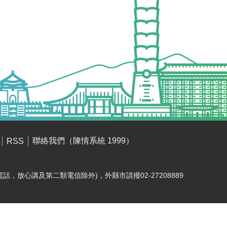
聯絡我們（陳情系統 1999）
RSS
電話，放心講及第二類電信除外)，外縣市請撥02-27208889