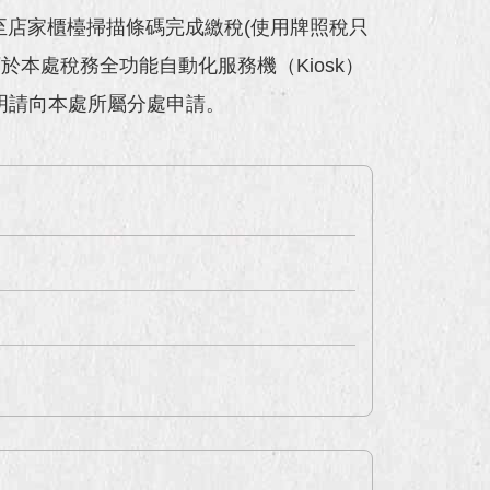
至店家櫃檯掃描條碼完成繳稅(使用牌照稅只
本處稅務全功能自動化服務機（Kiosk）
明請向本處所屬分處申請。