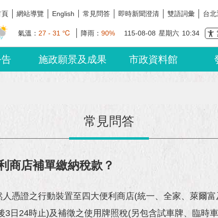
首頁
網站導覽
常見問答
即時新聞澄清
雙語詞彙
台北
English
氣溫：
27 - 31 ℃
降雨：
90%
115-08-08
星期六
10:34
公告
施政願景及成果
市政資料館
常見問答
利商店補單繳納稅款？
人憑證之行動裝置至四大便利商店(統一、全家、萊爾富及
3日24時止)及補徵之使用牌照稅(另包含試車牌、臨時