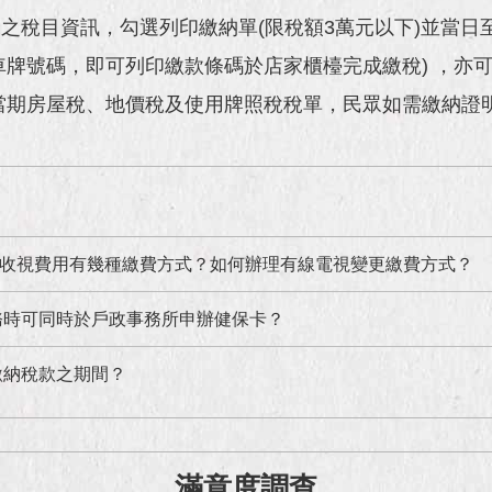
之稅目資訊，勾選列印繳納單(限稅額3萬元以下)並當日
牌號碼，即可列印繳款條碼於店家櫃檯完成繳稅) ，亦可於
當期房屋稅、地價稅及使用牌照稅稅單，民眾如需繳納證
收視費用有幾種繳費方式？如何辦理有線電視變更繳費方式？
務時可同時於戶政事務所申辦健保卡？
繳納稅款之期間？
滿意度調查