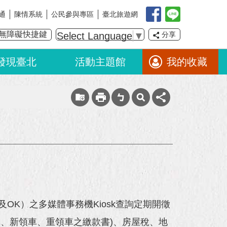
通
陳情系統
公民參與專區
臺北旅遊網
無障礙快捷鍵
Select Language
▼
分享
發現臺北
活動主題館
我的收藏
OK）之多媒體事務機Kiosk查詢定期開徵
車、新領車、重領車之繳款書)、房屋稅、地