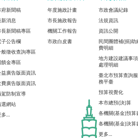
市府新聞稿
年度施政計畫
市政會議紀錄
最新消息
市長施政報告
法規資訊
市長新聞稿專區
機關工作報告
資訊公開
電子公告欄
市政白皮書
民間團體補(捐)助
費明細
一般徵收查詢專區
地方建設建議事項
回饋金專區
處理明細
公益廣告版面資訊
臺北市預算查詢服
務平臺
收費廣告版面資訊
預算視覺化
酒駕防制宣導
本市總預(決)算
精選網站
各機關(基金)預算
多...
各機關(基金)決算
更多...