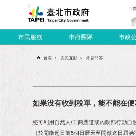
:::
跳到主要內容區塊
回
市民服務
市府團隊
市政
:::
首頁
與民互動
常見問答
如果没有收到稅單，能不能在便
您可利用自然人/工商憑證或內政部行動自然
（於開徵起日前5個日曆天至開徵迄日屆滿後