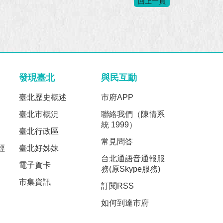
回上一頁
發現臺北
與民互動
臺北歷史概述
市府APP
臺北市概況
聯絡我們（陳情系
統 1999）
臺北行政區
常見問答
經
臺北好姊妹
台北通語音通報服
電子賀卡
務(原Skype服務)
市集資訊
訂閱RSS
如何到達市府