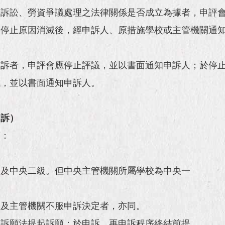
、訴訟、勞資爭議處理之法律關係是否成立為據者，申評
於停止原因消滅後，經申訴人、原措施學校或主管機關通
申訴者，申評會應停止評議，並以書面通知申訴人；於停
議，並以書面通知申訴人。
申訴）
下：
）及中央二級。但中央主管機關所屬學校為中央一
校及主管機關不服申訴決定者，亦同。
依訴願法提起訴願；於申訴、再申訴程序終結前提