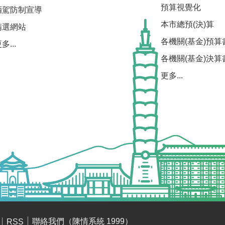
預算視覺化
酒駕防制宣導
本市總預(決)算
精選網站
各機關(基金)預算
多...
各機關(基金)決算
更多...
聯絡我們（陳情系統 1999）
RSS