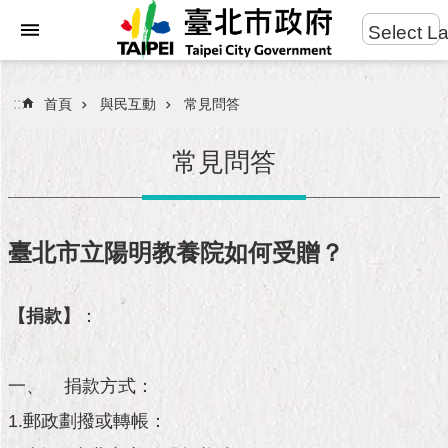
:::
Select L
進
跳到主要內容區塊
階
搜
:::
首頁
與民互動
常見問答
尋
常見問答
市
民
臺北市立陽明教養院如何受贈？
服
務
【捐款】
：
市
府
團
一、 捐款方式：
隊
1.郵政劃撥或轉帳：