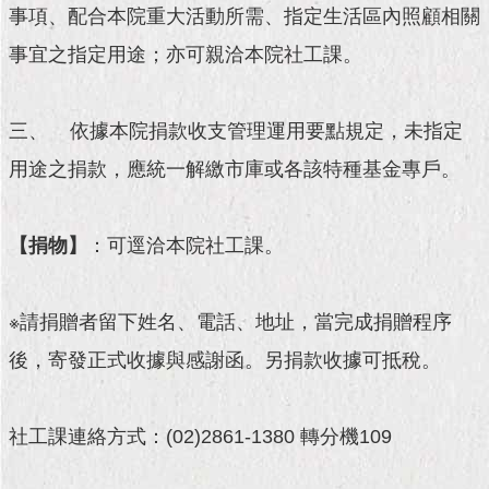
現
事項、配合本院重大活動所需、指定生活區內照顧相關
臺
北
事宜之指定用途；亦可親洽本院社工課。
活
三、 依據本院捐款收支管理運用要點規定，未指定
動
主
用途之捐款，應統一解繳市庫或各該特種基金專戶。
題
館
【捐物】
：可逕洽本院社工課。
與
民
互
※請捐贈者留下姓名、電話、地址，當完成捐贈程序
動
後，寄發正式收據與感謝函。另捐款收據可抵稅。
活
動
主
社工課連絡方式：(02)2861-1380 轉分機109
題
館