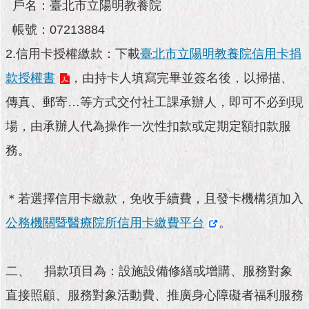
市
戶名：臺北市立陽明教養院
政
帳號：07213884
公
告
2.信用卡授權繳款：下載
臺北市立陽明教養院信用卡捐
款授權書
，由持卡人填寫完畢並簽名後，以掃描、
施
政
傳真、郵寄…等方式交付社工課承辦人，即可不必到現
願
景
場，由承辦人代為操作一次性扣款或定期定額扣款服
及
務。
成
果
＊若選擇信用卡繳款，免收手續費，且發卡機構須加入
市
政
公務機關暨醫療院所信用卡繳費平台
。
資
料
館
二、 捐款項目為：設施設備修繕或增購、服務對象
直接照顧、服務對象活動費、推廣身心障礙者福利服務
發