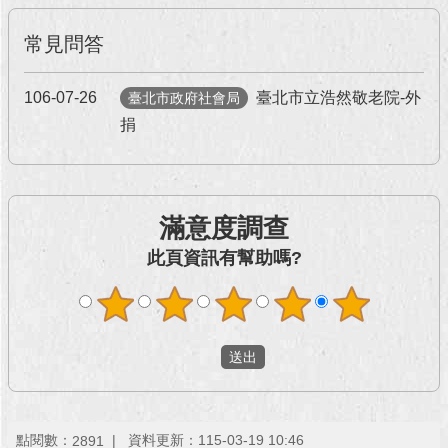
回
常見問答
首
頁
106-07-26
臺北市立浩然敬老院-外
臺北市政府社會局
捐
網
站
導
覽
滿意度調查
English
此頁資訊有幫助嗎?
常
見
問
答
即
時
新
點閱數：
資料更新：115-03-19 10:46
2891
聞