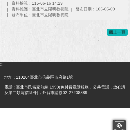
資料檢視：115-06-16 14:29
澄
資料維護：臺北市立陽明教養院
發布日期：105-05-09
清
發布單位：臺北市立陽明教養院
雙
語
回上一頁
詞
彙
台
北
:::
通
地址 : 110204臺北市信義區市府路1號
陳
電話 : 臺北市民當家熱線 1999(免付費電話服務，公共電話，放心講
情
及第二類電信除外)，外縣市請撥02-27208889
系
統
公
民
參