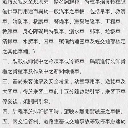
市
道路交通安全規則第二條名詞解釋，特種車指有特種設
政
備供專門用途而異於一般汽車之車輛，包括吊車、救濟
公
告
車、消防車、救護車、警備車、憲警巡邏車、工程車、
教練車、身心障礙用特製車、灑水車、郵車、垃圾車、
施
政
清掃車、水肥車、囚車、殯儀館連靈車及經交通部核定
願
之其他車輛。)
景
及
二、裝載或卸貨中之冷凍車或冷藏車、碼頭進行裝卸貨
成
果
櫃之貨櫃車及作業中之新聞轉播車。
三、基於乘客健康及安全考量，幼童專用車、遊覽車及
市
政
大客車，得於乘客上車前十五分鐘啟動引擎，乘客下車
資
停妥後，須關閉引擎。
料
館
四、計程車於排班候客時，駕駛未離開駕駛座之車輛。
五、因交通管制、道路壅塞或交通事故等致停車怠速於
發