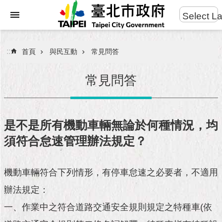
:::
Select L
進
跳到主要內容區塊
階
搜
:::
首頁
與民互動
常見問答
尋
常見問答
市
民
是不是所有機動車輛無論於何種情況，均
服
須符合怠速管理辦法規定？
務
市
機動車輛符合下列情形，有停車怠速之必要者，不適用
府
團
辦法規定：
隊
一、作業中之符合道路交通安全規則規定之特種車(依