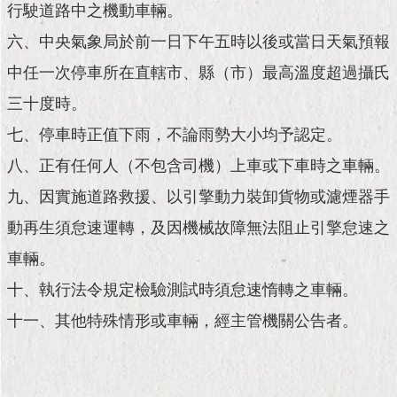
現
行駛道路中之機動車輛。
臺
六、中央氣象局於前一日下午五時以後或當日天氣預報
北
中任一次停車所在直轄市、縣（市）最高溫度超過攝氏
活
三十度時。
動
主
七、停車時正值下雨，不論雨勢大小均予認定。
題
館
八、正有任何人（不包含司機）上車或下車時之車輛。
九、因實施道路救援、以引擎動力裝卸貨物或濾煙器手
與
動再生須怠速運轉，及因機械故障無法阻止引擎怠速之
民
互
車輛。
動
十、執行法令規定檢驗測試時須怠速惰轉之車輛。
活
十一、其他特殊情形或車輛，經主管機關公告者。
動
主
題
館