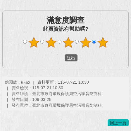
回
首
滿意度調查
頁
此頁資訊有幫助嗎?
網
站
導
覽
English
常
點閱數：
資料更新：115-07-21 10:30
6552
見
資料檢視：115-07-21 10:30
問
資料維護：臺北市政府環境保護局空污噪音防制科
答
發布日期：106-03-28
發布單位：臺北市政府環境保護局空污噪音防制科
即
時
回上一頁
新
聞