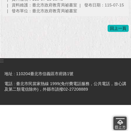
現
資料維護：臺北市政府教育局祕書室
發布日期：115-07-15
臺
發布單位：臺北市政府教育局祕書室
北
回上一頁
活
動
主
題
館
:::
與
地址 : 110204臺北市信義區市府路1號
民
互
電話 : 臺北市民當家熱線 1999(免付費電話服務，公共電話，放心講
動
及第二類電信除外)，外縣市請撥02-27208889
活
動
主
題
館