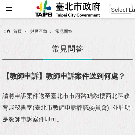
:::
Select L
進
跳到主要內容區塊
階
搜
:::
首頁
與民互動
常見問答
尋
常見問答
市
民
【教師申訴】教師申訴案件送到何處？
服
務
請將申訴案件送至臺北市市府路1號8樓西北區教
市
育局秘書室(臺北市教師申訴評議委員會), 並註明
府
團
是教師申訴案件即可。
隊