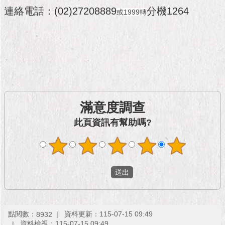
市
連絡電話：(02)27208889
分機1264
政
或1999轉
公
告
施
政
願
景
及
滿意度調查
成
此頁資訊有幫助嗎?
果
市
政
資
料
館
點閱數：
資料更新：115-07-15 09:49
8932
發
資料檢視：115-07-15 09:49