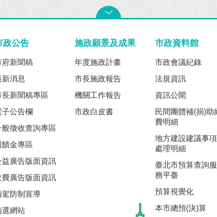
市政公告
施政願景及成果
市政資料館
市府新聞稿
年度施政計畫
市政會議紀錄
最新消息
市長施政報告
法規資訊
市長新聞稿專區
機關工作報告
資訊公開
電子公告欄
市政白皮書
民間團體補(捐)助
費明細
一般徵收查詢專區
地方建設建議事項
回饋金專區
處理明細
公益廣告版面資訊
臺北市預算查詢服
務平臺
收費廣告版面資訊
預算視覺化
酒駕防制宣導
本市總預(決)算
精選網站