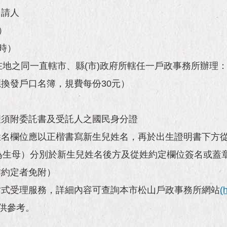
申請人
）
人時）
地之同一直轄市、縣(市)政府所轄任一戶政事務所辦理
應換發戶口名簿，規費每份30元）
理須附委託書及受託人之國民身分證
姓名欄位應以正楷書寫新生兒姓名，再於出生證明書下方
為生母）分別於新生兒姓名後方及從姓約定欄位簽名或蓋
作約定者免附）
站式受理服務，詳細內容可查詢本市松山戶政事務所網站
(
提供參考。