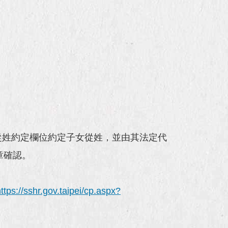
：
從姓約定欄位約定子女從姓，並由其法定代
章確認。
https://sshr.gov.taipei/cp.aspx?