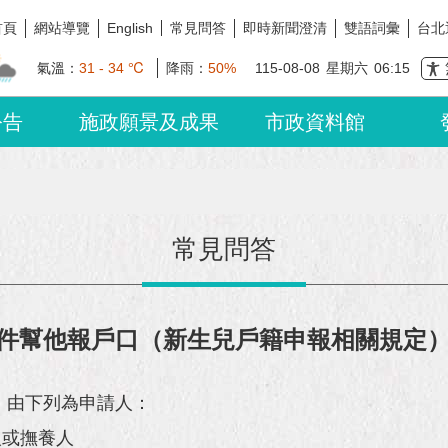
首頁
網站導覽
常見問答
即時新聞澄清
雙語詞彙
台北
English
氣溫：
31 - 34 ℃
降雨：
50%
115-08-08
星期六
06:15
公告
施政願景及成果
市政資料館
常見問答
件幫他報戶口（新生兒戶籍申報相關規定
，由下列為申請人：
人或撫養人