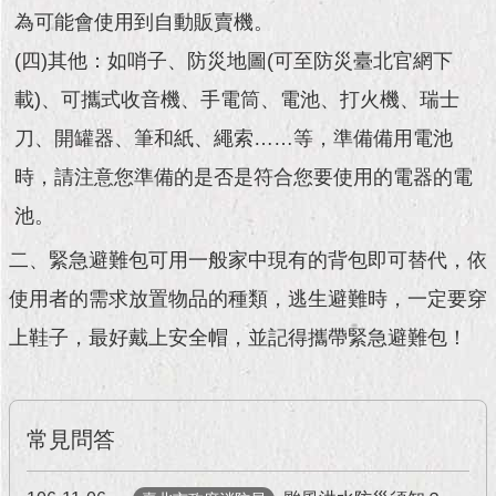
現
為可能會使用到自動販賣機。
臺
北
(四)其他：如哨子、防災地圖(可至防災臺北官網下
載)、可攜式收音機、手電筒、電池、打火機、瑞士
活
動
刀、開罐器、筆和紙、繩索……等，準備備用電池
主
時，請注意您準備的是否是符合您要使用的電器的電
題
館
池。
二、緊急避難包可用一般家中現有的背包即可替代，依
與
民
使用者的需求放置物品的種類，逃生避難時，一定要穿
互
動
上鞋子，最好戴上安全帽，並記得攜帶緊急避難包！
活
動
主
常見問答
題
館