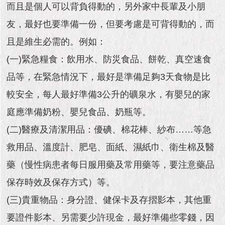
市
而且是個人可以背負得動的，另外家中長輩及小朋
政
公
友，最好也要準備一份，但要考慮是可背得動的，而
告
且是維生必需的。例如：
(一)緊急糧食：飲用水、防災食品、餅乾、真空速食
施
政
品等，在緊急情況下，最好是準備足夠3天食物是比
願
景
較安全，每人最好準備3公升的礦泉水，有嬰兒的家
及
庭應準備奶粉、嬰兒食品、奶瓶等。
成
果
(二)醫療及清潔用品：優碘、棉花棒、紗布……等急
救用品、溫度計、肥皂、面紙、濕紙巾、衛生棉及醫
市
政
藥（慢性病患者每日服用藥及常用藥等，要注意藥品
資
料
保存時效及保存方式）等。
館
(三)貴重物品：身分證、健保卡及存摺影本，其他重
要證件影本、另需要少許現金，最好準備些零錢，因
發