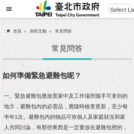
:::
Select L
進
跳到主要內容區塊
階
搜
:::
首頁
與民互動
常見問答
尋
常見問答
市
民
如何準備緊急避難包呢？
服
務
一、緊急避難包應放置家中及工作場所隨手可拿到的
市
地方，避難包內的必需品，應隨時檢查更新，至少每
府
團
半年1次。避難包內的物品可依個人及家庭狀況和家
隊
人共同討論，有那些東西是一定要放在避難包裡的，