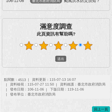
106-11-06
颱風洪水防災須知？
臺北市政府消防局
回
首
頁
滿意度調查
網
此頁資訊有幫助嗎?
站
導
覽
English
常
見
問
點閱數：
資料更新：115-07-13 16:07
4513
資料檢視：115-07-27 11:50
資料維護：臺北市政府消防局
答
發布日期：106-11-06
下版日期：119-11-06
發布單位：臺北市政府消防局
即
時
新
回上一頁
聞