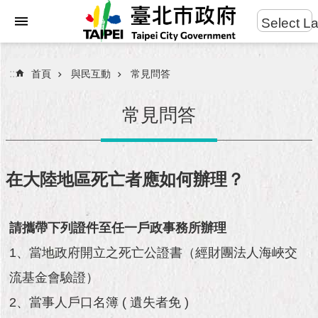
:::
Select L
進
跳到主要內容區塊
階
搜
:::
首頁
與民互動
常見問答
尋
常見問答
市
民
在大陸地區死亡者應如何辦理？
服
務
請攜帶下列證件至任一戶政事務所辦理
市
1、當地政府開立之死亡公證書（經財團法人海峽交
府
團
流基金會驗證）
隊
2、當事人戶口名簿 ( 遺失者免 )