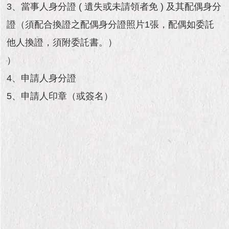
市
3、當事人身分證 ( 遺失或未請領者免 ) 及其配偶身分
政
公
證（須配合換證之配偶身分證照片1張，配偶如委託
告
他人換證，須附委託書。）
）
施
政
4、申請人身分證
願
景
5、申請人印章（或簽名）
及
成
果
市
政
資
料
館
發