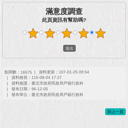
現
臺
滿意度調查
北
此頁資訊有幫助嗎?
活
動
主
題
館
與
點閱數：
資料更新：107-01-25 09:54
16575
民
資料檢視：115-08-04 17:27
互
資料維護：臺北市政府民政局戶籍行政科
動
發布日期：96-12-05
發布單位：臺北市政府民政局戶籍行政科
活
動
回上一頁
主
題
館