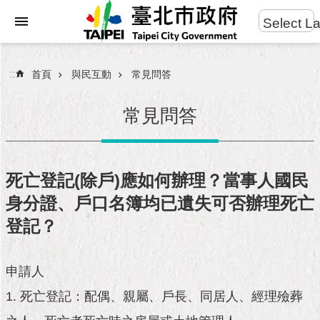
:::
Select L
進
跳到主要內容區塊
階
搜
:::
首頁
與民互動
常見問答
尋
常見問答
市
民
死亡登記(除戶)應如何辦理？當事人國民
服
身分證、戶口名簿均已遺失可否辦理死亡
務
登記？
市
府
團
申請人
隊
1. 死亡登記：配偶、親屬、戶長、同居人、經理殮葬