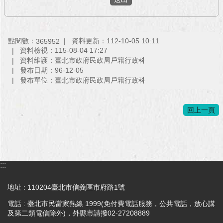
與
專
區
點閱數：
資料更新：112-10-05 10:11
365952
臺
資料檢視：115-08-04 17:27
北
資料維護：臺北市政府民政局戶籍行政科
旅
發布日期：96-12-05
遊
發布單位：臺北市政府民政局戶籍行政科
網
政
回上一頁
府
網
站
資
料
:::
開
放
地址 : 110204臺北市信義區市府路1號
宣
告
電話 : 臺北市民當家熱線 1999(免付費電話服務，公共電話，放心講
及第二類電信除外)，外縣市請撥02-27208889