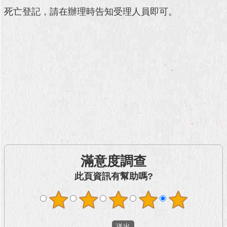
澄
死亡登記，請在辦理時告知受理人員即可。
清
雙
語
詞
彙
台
北
通
陳
情
滿意度調查
系
統
此頁資訊有幫助嗎?
公
民
參