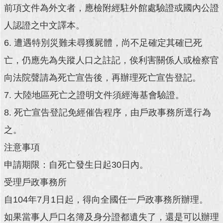
前項文件為外文者，應檢附經駐外館處驗證或國內公證
回
人認證之中文譯本。
首
頁
6. 遭遇特別災難未尋獲屍體，尚不足確定其確已死
亡，仍應先為失蹤人口之註記，俟利害關係人或檢察官
網
站
向法院聲請為死亡宣告後，再辦理死亡宣告登記。
導
覽
7. 大陸地區死亡之證明文件須經海基會驗證。
8. 死亡宣告登記免經催告程序，由戶政事務所逕行為
English
之。
常
注意事項
見
問
申請期限：自死亡發生日起30日內。
答
受理戶政事務所
即
自104年7月1日起，得向全國任一戶政事務所辦理。
時
新
如果當事人戶口名簿及身分證都遺失了，還是可以辦理
聞