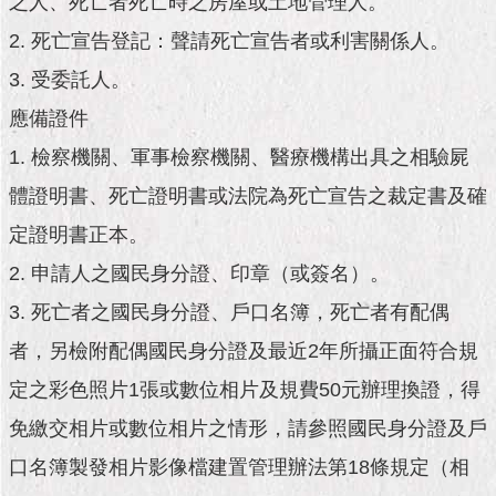
之人、死亡者死亡時之房屋或土地管理人。
市
政
2. 死亡宣告登記：聲請死亡宣告者或利害關係人。
公
告
3. 受委託人。
應備證件
施
政
1. 檢察機關、軍事檢察機關、醫療機構出具之相驗屍
願
體證明書、死亡證明書或法院為死亡宣告之裁定書及確
景
及
定證明書正本。
成
果
2. 申請人之國民身分證、印章（或簽名）。
3. 死亡者之國民身分證、戶口名簿，死亡者有配偶
市
者，另檢附配偶國民身分證及最近2年所攝正面符合規
政
資
定之彩色照片1張或數位相片及規費50元辦理換證，得
料
館
免繳交相片或數位相片之情形，請參照國民身分證及戶
口名簿製發相片影像檔建置管理辦法第18條規定（相
發