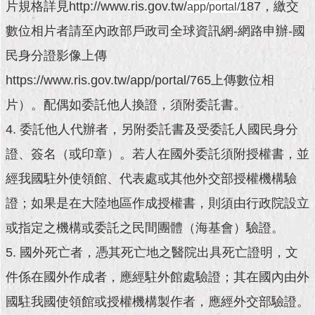
現
片規格詳見http://www.ris.gov.tw/
187，繳交
app/portal/
臺
數位相片者請至內政部戶政司全球資訊網-網路申辦-國
北
民身分證影像上傳
活
https://www.ris.gov.tw/app/portal/765上傳數位相
動
主
片）。配偶如委託他人換證，須附委託書。
題
4. 委託他人代辦者，另附委託書及受委託人國民身分
館
證、簽名（或印章）。若人在國外委託須附授權書，並
與
經我國駐外使領館、代表處或其他外交部授權機構驗
民
互
證；如果是在大陸地區作成授權書，則須由行政院設立
動
或指定之機構或委託之民間團體（海基會）驗證。
活
5. 國外死亡者，憑其死亡地之醫院出具死亡證明，文
動
主
件係在國外作成者，應經駐外館處驗證；其在國內由外
題
國駐我國使領館或授權機構製作者，應經外交部驗證。
館