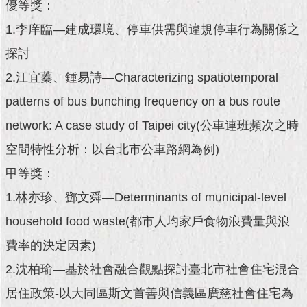
現
優等獎：
臺
1.李庠臨—建成環境、停車供需與違規停車行為關係之
北
探討
活
2.江宜蓁、鍾易詩—Characterizing spatiotemporal
動
主
patterns of bus bunching frequency on a bus route
題
network: A case study of Taipei city(公車連班頻次之時
館
空間特性分析：以台北市公車路網為例)
與
甲等獎：
民
互
1.林亦珍、鄧文舜—Determinants of municipal‐level
動
household food waste(都市人均家戶食物浪費量與浪
活
費率的決定因素)
動
2.沈柏瑜—基於社會融合觀點探討臺北市社會住宅混合
主
題
居住政策-以大同區斯文首善與信義區廣慈社會住宅為
館