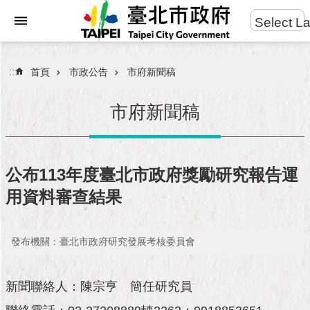
:::
Select L
進
跳到主要內容區塊
階
搜
:::
首頁
市政公告
市府新聞稿
尋
市府新聞稿
市
民
公布113年度臺北市政府獎勵研究報告運
服
用資料審查結果
務
市
發布機關：臺北市政府研究發展考核委員會
府
團
隊
新聞聯絡人：陳宗亨 簡任研究員