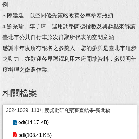
例
回
3.陳建廷—以空間優先策略改善公車壅塞瓶頸
首
頁
4.劉采瑜、李子璋—運用調整蘭德指數及興趣點來解讀
臺北市公共自行車旅次群聚所代表的空間意涵
網
站
感謝本年度所有報名之參獎人，您的參與是臺北市進步
導
之動力，亦歡迎各界踴躍利用本府開放資料，參與明年
覽
度辦理之徵選作業。
English
常
相關檔案
見
問
答
20241029_113年度獎勵研究案審查結果-新聞稿
即
odt(14.17 KB)
時
新
pdf(108.41 KB)
聞