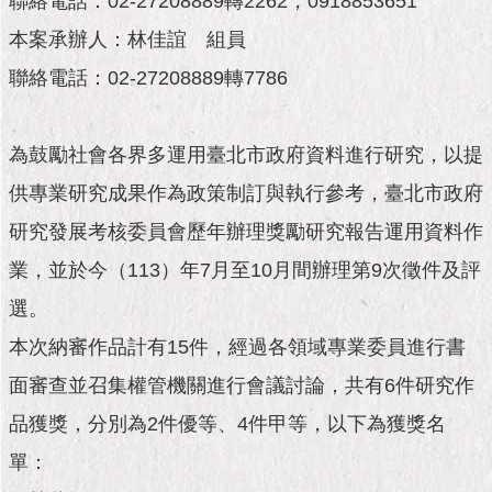
聯絡電話：02-27208889轉2262；0918853651
市
政
本案承辦人：林佳誼 組員
公
告
聯絡電話：02-27208889轉7786
施
政
為鼓勵社會各界多運用臺北市政府資料進行研究，以提
願
供專業研究成果作為政策制訂與執行參考，臺北市政府
景
及
研究發展考核委員會歷年辦理獎勵研究報告運用資料作
成
果
業，並於今（113）年7月至10月間辦理第9次徵件及評
選。
市
本次納審作品計有15件，經過各領域專業委員進行書
政
資
面審查並召集權管機關進行會議討論，共有6件研究作
料
館
品獲獎，分別為2件優等、4件甲等，以下為獲獎名
單：
發