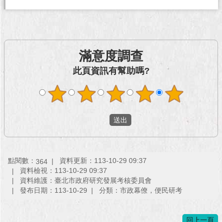
澄
清
雙
滿意度調查
語
詞
此頁資訊有幫助嗎?
彙
台
北
通
陳
情
系
點閱數：
資料更新：113-10-29 09:37
364
統
資料檢視：113-10-29 09:37
資料維護：臺北市政府研究發展考核委員會
發布日期：113-10-29
分類：市政幕僚，便民研考
公
民
參
回上一頁