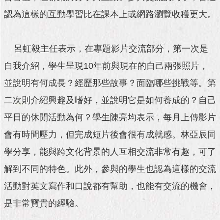
與
專
認為這樣的互動學習比在課本上或網路瀏覽收穫更大。
區
臺
呂虹毅主任表示，在專題影片交流部分，第一次是
北
自我介紹，學生呈現10年前與現在的自己兩張照片，
旅
遊
並說明有何成長？經歷那些故事？面臨哪些挑戰等。第
網
二次則介紹興趣及嗜好，並說明它是如何養成的？自己
政
平日的休閒活動為何？學生陳亮均表示，每月上傳影片
府
網
會有時間壓力，但完成短片後會很有成就感。林亞辰同
站
資
學分享，能與跨文化背景的人互相交流非常有趣，可了
料
解到不同的特色。此外，參與的學生也認為這樣的交流
開
放
活動對英文寫作和口說都有幫助，也能有交流的機會，
宣
告
是非常寶貴的經驗。