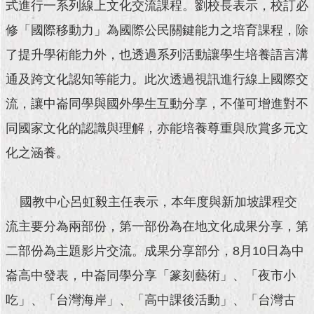
現
式進行一系列線上文化交流課程。劉校長表示，校訂必
臺
修「國際移動力」為國際公民關鍵能力之培育課程，除
北
了提升學術能力外，也透過系列活動讓學生培養語言溝
活
通及跨文化認知等能力。此次透過視訊進行線上國際交
動
主
流，讓中崙同學與國外學生互動分享，不僅可增進對不
題
同國家文化的認識與理解，亦能培養尊重與欣賞多元文
館
化之涵養。
與
民
互
國教中心呂虹毅主任表示，本年度與新加坡課程交
動
流主要分為兩部份，第一部份為在地文化成果分享，第
活
二部份為主題影片交流。成果分享部分，8月10日為中
動
崙高中發表，中崙同學分享「篆刻藝術」、「夜市小
主
題
吃」、「台灣海岸」、「高中課後活動」、「台灣古
館