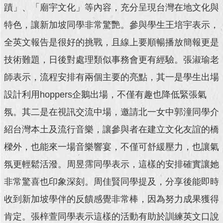
蹟」、「廟宇文化」等內容，充分呈現台灣在地文化與
回
特色，讓新加坡同學非常驚艷。參與學生王培宇表示，
首
頁
全英文報告是很好的挑戰，且線上要順暢播放簡報更是
技術難題，日後對處理類似事務會更有經驗。張淑瑜老
網
站
師表示，流程安排有兩個主要的亮點，其一是學生出場
導
設計利用hoppers企鵝出場，不僅有趣也降低緊張氣
覽
氛。其二是在視訊交流中場，邀請北一女中郭潼同學介
English
紹台灣本土及流行音樂，讓參與者在建立文化友誼的橋
常
樑外，也能來一場音樂響宴，不僅可舒緩壓力，也讓氣
見
問
氛更輕鬆活潑。周昱霈同學表示，這樣的安排確實讓她
答
非常驚喜也印象深刻。周佳賢同學提及，分享後能即時
即
收到新加坡學伴的反饋感覺非常棒，因為努力成果獲得
時
新
肯定。張梓萱同學表示這樣的活動有助於訓練英文口說
聞