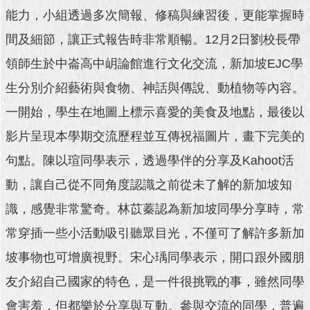
澄
能力，小組透過多次簡報、修稿與練習後，更能掌握時
清
間及細節，讓正式報告時非常順暢。12月2日劉校長帶
雙
領師生於中崙高中岄論館進行文化交流，新加坡EJC學
語
生分別介紹藝術與食物、神話與傳說、動植物等內容。
詞
彙
一開始，學生在地圖上標示喜愛的美食及地點，最後以
台
影片呈現本學期交流歷程並互傳祝福圖片，畫下完美的
北
句點。陳以瑄同學表示，透過學伴的分享及Kahoot活
通
動，讓自己從不同角度認識之前從未了解的新加坡知
陳
識，感覺非常驚奇。林苡蓁認為新加坡同學分享時，常
情
系
常穿插一些小活動吸引聽眾目光，不僅可了解許多新加
統
坡事物也可增廣視野。宋心瑀同學表示，開口跟外國朋
公
友介紹自己國家的特色，是一件很挑戰的事，雖然同學
民
參
會害羞，但都樂於分享與互動。參與交流的同學，普遍