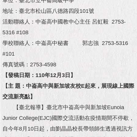
單位：臺北市立中崙高級中學
市
政
地址：臺北市松山區八德路四段101號
公
告
活動聯絡人：中崙高中國教中心主任 呂虹毅 2753-
5316 #108
施
政
學校聯絡人：中崙高中秘書 郭志強 2753-5316
願
#101
景
及
傳真號碼：2753-4598
成
果
【發稿日期：110年12月3日】
【主 題：中崙高中與新加坡友校E起來，展現線上國際
市
交流新亮點】
政
資
【臺北報導】臺北市中崙高中與新加坡Eunoia
料
館
Junior College(EJC)國際交流活動在疫情期間不停歇，
自今年8月10日起，由劉晶晶校長帶領師生透過視訊方
發