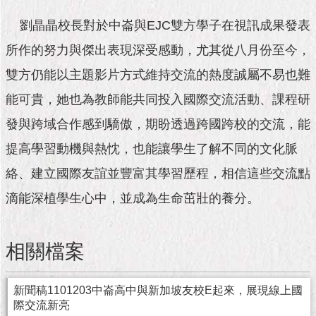
隱
私
劉晶晶校長對於中崙與EJC雙方學子在視訊成果發表
權
及
所作的努力與傑出表現深受感動，尤其從八月份至今，
資
雙方仍能以主題影片方式維持交流的熱度誠屬不易也難
訊
安
能可貴，她也為教師能共同投入國際交流活動、課程研
全
政
發與跨域合作感到驕傲，期盼透過跨國跨校的交流，能
策
提高學習動機與熱忱，也能讓學生了解不同的文化脈
RSS
絡、建立國際友誼並豐富其學習歷程，相信這些交流點
滴能深植學生心中，並成為生命茁壯的養分。
聯
絡
我
們
相關檔案
（陳
情
系
新聞稿1101203中崙高中與新加坡友校E起來，展現線上國
統
際交流新亮