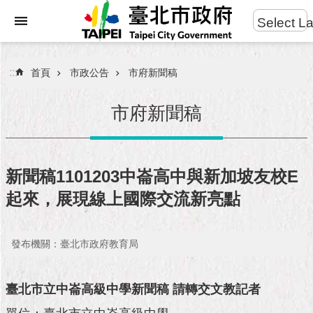
:::
Select L
進
跳到主要內容區塊
階
搜
:::
首頁
市政公告
市府新聞稿
尋
市府新聞稿
市
民
新聞稿1101203中崙高中與新加坡友校E
服
起來，展現線上國際交流新亮點
務
市
發布機關：臺北市政府教育局
府
團
隊
臺北市立中崙高級中學新聞稿
請轉交文教記者