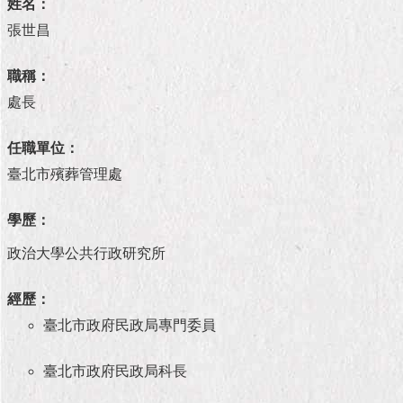
市
姓名：
政
張世昌
公
告
職稱：
處長
施
政
願
任職單位：
景
臺北市殯葬管理處
及
成
果
學歷：
政治大學公共行政研究所
市
政
經歷：
資
料
臺北市政府民政局專門委員
館
臺北市政府民政局科長
發