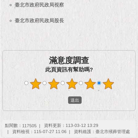
現
臺北市政府民政局視察
臺
北
臺北市政府民政局股長
活
動
主
題
館
滿意度調查
此頁資訊有幫助嗎?
與
民
互
動
活
動
主
點閱數：
資料更新：113-03-12 13:29
117505
題
資料檢視：115-07-27 11:06
資料維護：臺北市殯葬管理處
館