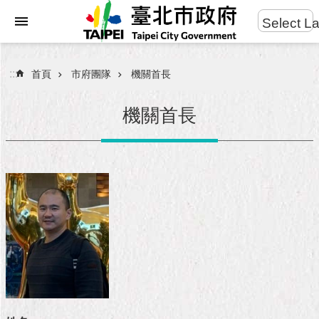
:::
Select L
進
跳到主要內容區塊
階
搜
:::
首頁
市府團隊
機關首長
尋
機關首長
市
民
服
務
市
府
團
隊