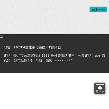
回
回上一頁
首
頁
網
站
:::
導
覽
地址 : 110204臺北市信義區市府路1號
電話 : 臺北市民當家熱線 1999(免付費電話服務，公共電話，放心講
English
及第二類電信除外)，外縣市請撥02-27208889
常
見
問
答
即
時
新
聞