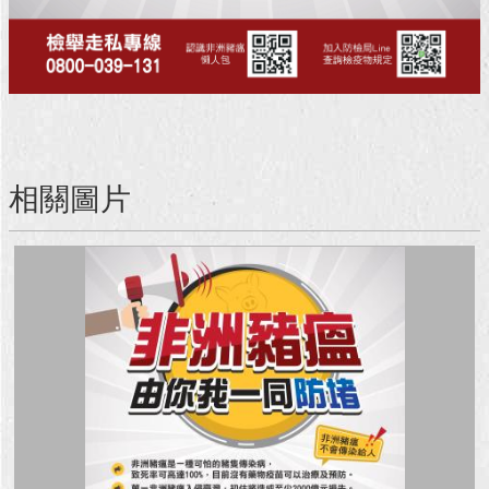
回
首
頁
網
站
導
相關圖片
覽
English
常
見
問
答
即
時
新
聞