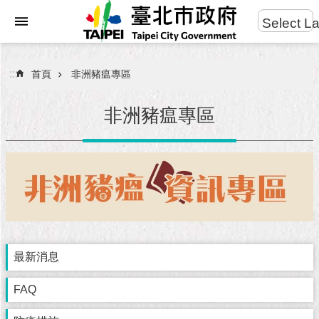
:::
Select L
進
跳到主要內容區塊
階
搜
:::
首頁
非洲豬瘟專區
尋
非洲豬瘟專區
市
民
服
務
市
府
最新消息
團
隊
FAQ