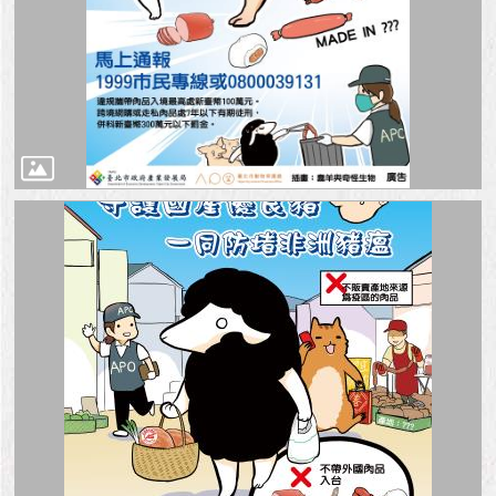
與
專
區
臺
北
旅
遊
網
政
府
網
站
資
料
開
放
宣
告