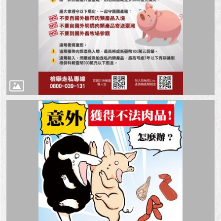
澄
清
雙
語
詞
彙
台
北
通
陳
情
系
統
公
民
參