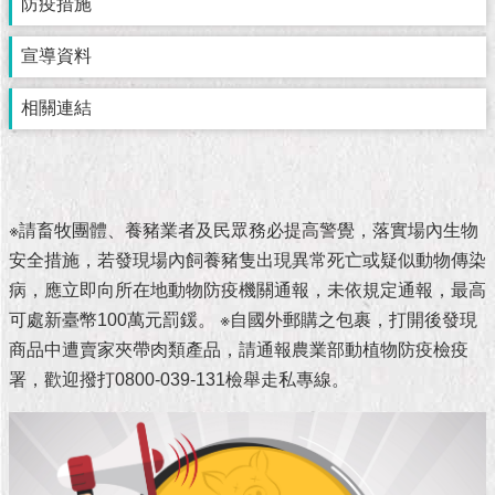
市
防疫措施
政
公
宣導資料
告
相關連結
施
政
願
景
及
※請畜牧團體、養豬業者及民眾務必提高警覺，落實場內生物
成
安全措施，若發現場內飼養豬隻出現異常死亡或疑似動物傳染
果
病，應立即向所在地動物防疫機關通報，未依規定通報，最高
可處新臺幣100萬元罰鍰。 ※自國外郵購之包裹，打開後發現
市
政
商品中遭賣家夾帶肉類產品，請通報農業部動植物防疫檢疫
資
署，歡迎撥打0800-039-131檢舉走私專線。
料
館
發