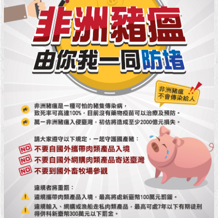
現
臺
北
活
動
主
題
館
與
民
互
動
活
動
主
題
館