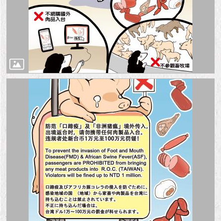
隱
私
權
及
資
訊
安
全
政
策
RSS
聯
絡
我
們
（陳
情
系
統